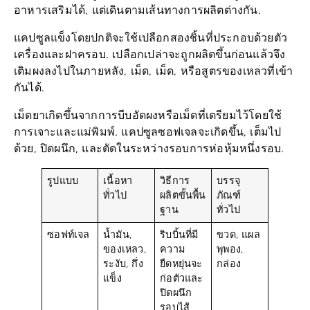
อาหารเสริมได้, แต่เดินตามเส้นทางการผลิตต่างกัน.
แคปซูลแข็งโดยปกติจะใช้เปลือกสองชิ้นที่ประกอบด้วยตัว
เครื่องและฝาครอบ. เปลือกเปล่าจะถูกผลิตขึ้นก่อนแล้วจึง
เติมผงลงไปในภายหลัง, เม็ด, เม็ด, หรือสูตรของเหลวที่เข้า
กันได้.
เม็ดยาเกิดขึ้นจากการบีบอัดผงหรือเม็ดที่เตรียมไว้โดยใช้
การเจาะและแม่พิมพ์. แคปซูลซอฟเจลจะเกิดขึ้น, เต็มไป
ด้วย, ปิดผนึก, และตัดในระหว่างรอบการห่อหุ้มหนึ่งรอบ.
รูปแบบ
เนื้อหา
วิธีการ
บรรจุ
ทั่วไป
ผลิตขั้นพื้น
ภัณฑ์
ฐาน
ทั่วไป
ซอฟท์เจล
น้ำมัน,
ริบบิ้นที่มี
ขวด, แผล
ของเหลว,
ความ
พุพอง,
ระงับ, กึ่ง
ยืดหยุ่นจะ
กล่อง
แข็ง
ก่อตัวและ
ปิดผนึก
รอบไส้