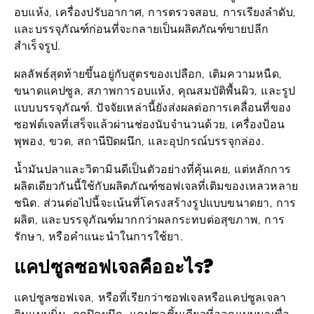
อบแห้ง, เครื่องปรับอากาศ, การตรวจสอบ, การเรียงลำดับ,
และบรรจุภัณฑ์ก่อนที่จะกลายเป็นผลิตภัณฑ์ขายปลีก
สำเร็จรูป.
ผลลัพธ์สุดท้ายขึ้นอยู่กับสูตรของเปลือก, เติมความหนืด,
ขนาดแคปซูล, สภาพการอบแห้ง, คุณสมบัติพื้นผิว, และรูป
แบบบรรจุภัณฑ์. ปัจจัยเหล่านี้ยังส่งผลต่อการเคลื่อนที่ของ
ซอฟต์เจลที่เสร็จแล้วผ่านช่องนับจำนวนด้วย, เครื่องป้อน
พุพอง, ขวด, สถานีปิดผนึก, และอุปกรณ์บรรจุกล่อง.
น้ำมันปลาและวิตามินดีเป็นตัวอย่างที่คุ้นเคย, แต่หลักการ
ผลิตเดียวกันนี้ใช้กับผลิตภัณฑ์ซอฟเจลที่เติมของเหลวหลาย
ชนิด. ส่วนต่อไปนี้จะเน้นที่โครงสร้างรูปแบบขนาดยา, การ
ผลิต, และบรรจุภัณฑ์มากกว่าผลกระทบต่อสุขภาพ, การ
รักษา, หรือคำแนะนำในการใช้ยา.
แคปซูลซอฟเจลคืออะไร?
แคปซูลซอฟเจล, หรือที่เรียกว่าซอฟเจลหรือแคปซูลเจลา
ตินแบบนิ่ม, ถูกปิดผนึก, แคปซูลชิ้นเดียวที่ออกแบบมาเพื่อ