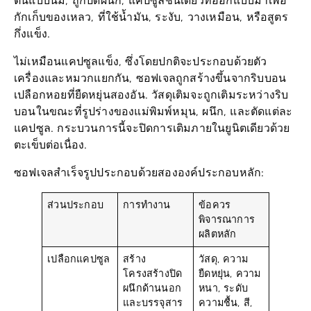
กักเก็บของเหลว, ที่ใช้น้ำมัน, ระงับ, วางเหมือน, หรือสูตร
กึ่งแข็ง.
ไม่เหมือนแคปซูลแข็ง, ซึ่งโดยปกติจะประกอบด้วยตัว
เครื่องและหมวกแยกกัน, ซอฟเจลถูกสร้างขึ้นจากริบบอน
เปลือกหอยที่ยืดหยุ่นสองอัน. วัสดุเติมจะถูกเติมระหว่างริบ
บอนในขณะที่รูปร่างของแม่พิมพ์หมุน, ผนึก, และตัดแต่ละ
แคปซูล. กระบวนการนี้จะปิดการเติมภายในยูนิตเดียวด้วย
ตะเข็บต่อเนื่อง.
ซอฟเจลสำเร็จรูปประกอบด้วยสององค์ประกอบหลัก:
ส่วนประกอบ
การทำงาน
ข้อควร
พิจารณาการ
ผลิตหลัก
เปลือกแคปซูล
สร้าง
วัสดุ, ความ
โครงสร้างปิด
ยืดหยุ่น, ความ
ผนึกด้านนอก
หนา, ระดับ
และบรรจุสาร
ความชื้น, สี,
เติมแต่ง
และพฤติกรรม