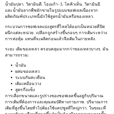
น้ำมันปลา, วิตามินดี, โอเมก้า-3, โคคิวเท็น, วิตามินอี,
และน้ำมันจากพืชมักขายในรูปแบบซอฟเจลเนื่องจาก
ผลิตภัณฑ์ประเภทนี้มักใช้สูตรน้ำมันหรือของเหลว.
กระบวนการซอฟเจลแบ่งสูตรที่ไหลได้ออกเป็นหน่วยที่ปิด
ผนึกแต่ละหน่วย. เปลือกถูกสร้างขึ้นรอบๆ การเติมระหว่าง
การห่อหุ้ม แทนที่จะผลิตก่อนแล้วจึงเติมในภายหลัง.
ระยะ
เติมของเหลว
ครอบคลุมมากกว่าของเหลวบางๆ. มัน
สามารถรวม:
น้ำมัน
ผสมของเหลว
ระบบกันสะเทือน
เติมเหมือนวาง
สูตรกึ่งแข็ง
การเลือกขนาดและรูปร่างของซอฟเจลขึ้นอยู่กับปริมาณ
การเติมที่ต้องการและคุณสมบัติทางกายภาพ. ปริมาณการ
เติมที่สูงขึ้นโดยทั่วไปต้องใช้แคปซูลที่ใหญ่กว่า, ในขณะที่
ระบบกันสะเทือนที่หนาขึ้นจำเป็นต้องมีการควบคุมการปั๊ม