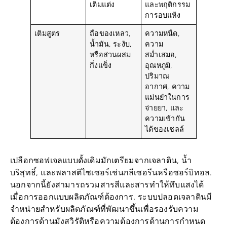
การอบแห้ง
เติมสูตร
ถือของเหลว,
ความหนืด,
น้ำมัน, ระงับ,
ความ
หรือส่วนผสม
สม่ำเสมอ,
กึ่งแข็ง
อุณหภูมิ,
ปริมาณ
อากาศ, ความ
แม่นยำในการ
จ่ายยา, และ
ความเข้ากัน
ได้ของเชลล์
เปลือกซอฟเจลแบบดั้งเดิมมักเตรียมจากเจลาติน, น้ำ
บริสุทธิ์, และพลาสติไซเซอร์เช่นกลีเซอรีนหรือซอร์บิทอล.
นอกจากนี้ยังสามารถรวมสารสีและสารทำให้ทึบแสงได้
เมื่อการออกแบบผลิตภัณฑ์ต้องการ. ระบบปลอดเจลาตินมี
จำหน่ายสำหรับผลิตภัณฑ์ที่พัฒนาขึ้นเพื่อรองรับความ
ต้องการด้านมังสวิรัติหรือความต้องการด้านการกำหนด
สูตรเฉพาะ.