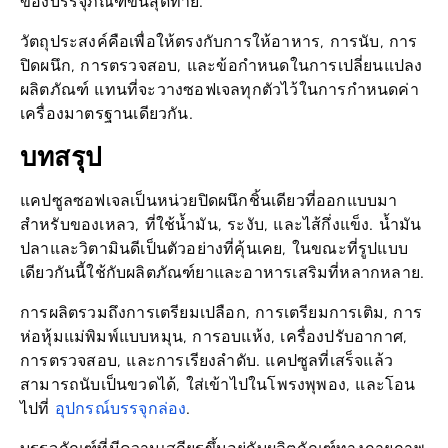
วัตถุประสงค์คือเพื่อให้ตรงกับการให้อาหาร, การนับ, การ
ปิดผนึก, การตรวจสอบ, และข้อกำหนดในการเปลี่ยนแปลง
ผลิตภัณฑ์ แทนที่จะวางซอฟเจลทุกตัวไว้ในการกำหนดค่า
เครื่องมาตรฐานเดียวกัน.
บทสรุป
แคปซูลซอฟเจลเป็นหน่วยปิดผนึกชิ้นเดียวที่ออกแบบมา
สำหรับของเหลว, ที่ใช้น้ำมัน, ระงับ, และไส้กึ่งแข็ง. น้ำมัน
ปลาและวิตามินดีเป็นตัวอย่างที่คุ้นเคย, ในขณะที่รูปแบบ
เดียวกันนี้ใช้กับผลิตภัณฑ์ยาและอาหารเสริมที่หลากหลาย.
การผลิตรวมถึงการเตรียมเปลือก, การเตรียมการเติม, การ
ห่อหุ้มแม่พิมพ์แบบหมุน, การอบแห้ง, เครื่องปรับอากาศ,
การตรวจสอบ, และการเรียงลำดับ. แคปซูลที่เสร็จแล้ว
สามารถนับเป็นขวดได้, ใส่เข้าไปในโพรงพุพอง, และโอน
อุปกรณ์บรรจุกล่อง
ไปที่
.
บรรจุภัณฑ์ที่มีความเสถียรขึ้นอยู่กับผลิตภัณฑ์ทางกายภาพ