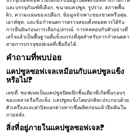
และบรรจุภัณฑ์ที่เลือก. ขนาดแคปซูล, รูปร่าง, สภาพพื้น
ผิว, ความแน่นของเปลือก, ข้อมูลจำเพาะของขวดหรือตุ่ม,
เอาท์พุท, และข้อกำหนดการตรวจสอบทั้งหมดควรได้รับ
การยืนยันก่อนการเลือกอุปกรณ์. การทดสอบกับตัวอย่างที่
เสร็จแล้วเป็นพื้นฐานที่แข็งแกร่งที่สุดสำหรับการกำหนดค่า
สายการบรรจุซอฟเจลที่เชื่อถือได้.
คำถามที่พบบ่อย
แคปซูลซอฟเจลเหมือนกับแคปซูลแข็ง
หรือไม่?
เลขที่. ซอฟเจลเป็นแคปซูลปิดผนึกชิ้นเดียวที่เกิดขึ้นรอบๆ
ของเหลวหรือกึ่งแข็ง. แคปซูลแข็งโดยปกติจะประกอบด้วย
ตัวเครื่องและฝาปิดแยกต่างหากซึ่งผลิตก่อนแล้วจึงเติมใน
ภายหลัง.
สิ่งที่อยู่ภายในแคปซูลซอฟเจล?
การเติมอาจเป็นน้ำมันได้, ผสมของเหลว, ระงับ, แปะ, หรือ