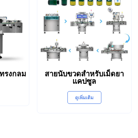
ดทรงกลม
สายนับขวดสำหรับเม็ดยา
แคปซูล
ดูเพิ่มเติม