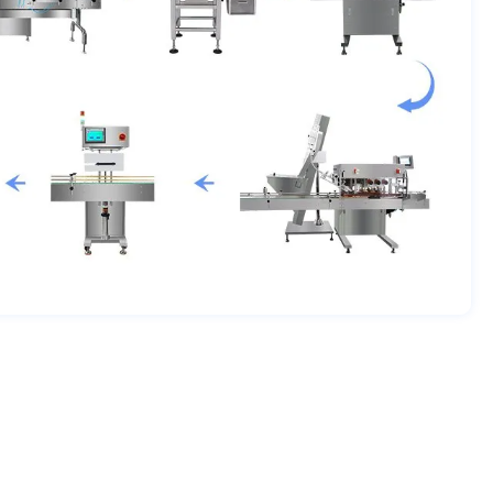
าหกรรมยา