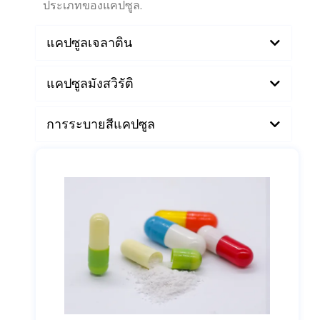
แคปซูลสามารถทำจากวัสดุที่แตกต่างกันขึ้นอยู่กับ
ประเภทของแคปซูล.
แคปซูลเจลาติน
แคปซูลมังสวิรัติ
การระบายสีแคปซูล