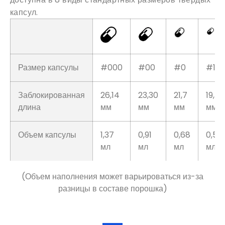
капсул.
Размер капсулы
#000
#00
#0
#1
Заблокированная
26,14
23,30
21,7
19,4
длина
мм
мм
мм
мм
Объем капсулы
1,37
0,91
0,68
0,5
мл
мл
мл
мл
(Объем наполнения может варьироваться из-за
разницы в составе порошка)