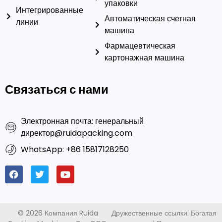
Автоматическая счетная
линии
машина
Фармацевтическая
картонажная машина
Связаться с нами
Электронная почта: генеральный
директор@ruidapacking.com
WhatsApp: +86 15817128250
© 2026 Компания Ruida
Дружественные ссылки:
Богатая
Packing Machinery Co., ООО.
упаковка
|
Производители
This website uses cookies to ensure you get the best
Все права защищены. |
машин для наполнения капсул