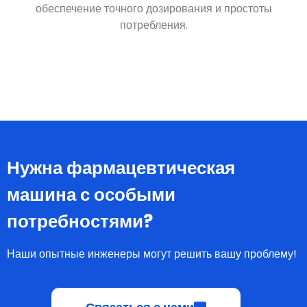
лекарств., добавки, или растительные средства,
о
обеспечение точного дозирования и простоты
потребления.
Нужна фармацевтическая
машина с особыми
потребностями?
Наши опытные инженеры могут решить вашу проблему!
Связаться с нами