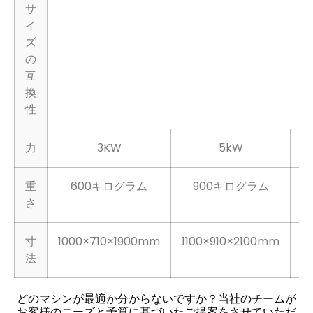
ル
サ
イ
ズ
の
互
換
性
力
3KW
5kW
重
600キログラム
900キログラム
さ
寸
1000×710×1900mm
1100×910×2100mm
1
法
どのマシンが最適か分からないですか？当社のチームが