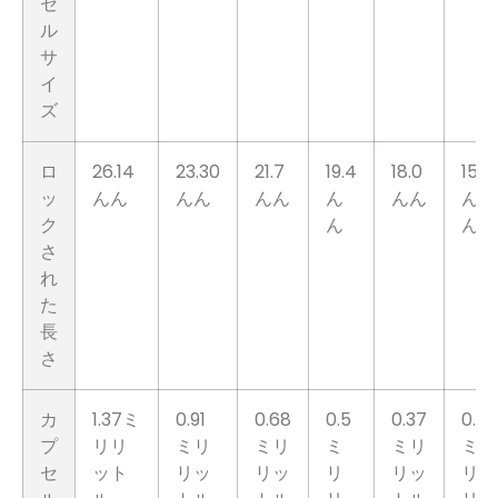
セ
ル
サ
イ
ズ
ロ
26.14
23.30
21.7
19.4
18.0
15.9
ッ
んん
んん
んん
ん
んん
ん
ク
ん
ん
さ
れ
た
長
さ
カ
1.37ミ
0.91
0.68
0.5
0.37
0.3
プ
リリ
ミリ
ミリ
ミ
ミリ
ミ
セ
ット
リッ
リッ
リ
リッ
リ