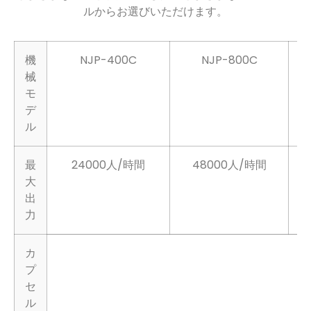
さまざまな容量と予算に応じた、さまざまなマシン モデ
ルからお選びいただけます。
機
NJP-400C
NJP-800C
械
モ
デ
ル
最
24000人/時間
48000人/時間
大
出
力
カ
プ
セ