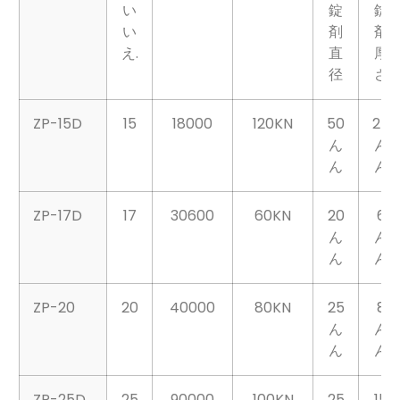
モデル
死
出力/時
パンチ
最
最
ぬ
圧力
大
大
い
錠
錠
い
剤
剤
え.
直
厚
径
さ
ZP-15D
15
18000
120KN
50
25
ん
ん
ん
ん
ZP-17D
17
30600
60KN
20
6
ん
ん
ん
ん
ZP-20
20
40000
80KN
25
8
ん
ん
ん
ん