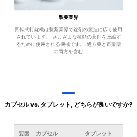
製薬業界
回転式打錠機は製薬業界で錠剤の製造に広く使用
ロ
されています。. さまざまな種類の薬剤を圧縮す
製
るために使用される機械です。, 処方薬と市販薬
ま
の両方を含む.
す
カプセル vs. タブレット, どちらが良いですか?