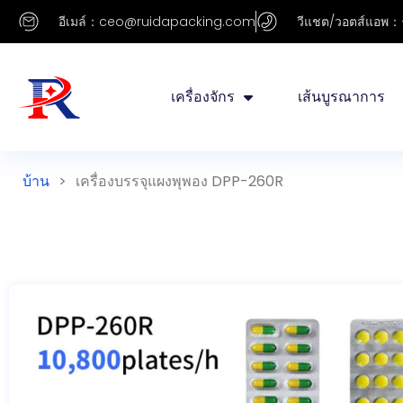
อีเมล์：ceo@ruidapacking.com
วีแชต/วอตส์แอพ：
เครื่องจักร
เส้นบูรณาการ
บ้าน
>
เครื่องบรรจุแผงพุพอง DPP-260R