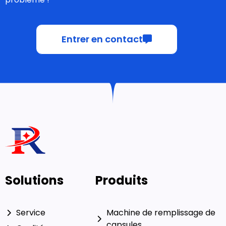
Solutions
Produits
Service
Machine de remplissage de
capsules
Qualité
Presse à comprimés
Ressource
À propos de nous
Machine de comptage
Lignes intégrées
automatique
Machine de mise en carton
pharmaceutique
Contactez-nous
Courriel : ceo@ruidapacking.com
WhatsApp : +86 15817128250