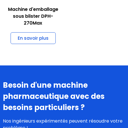
besoins particuliers
?
Nos ingénieurs expérimentés peuvent résoudre votre
problème !
Entrer en contact