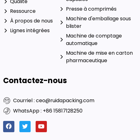
© 2024 Machines d'emballage
Liens amicaux :
Emballage
Ruida Co., Ltée. Tous droits
riche
|
Fabricants de
réservés. |
politique de
machines de remplissage de
confidentialité
capsules