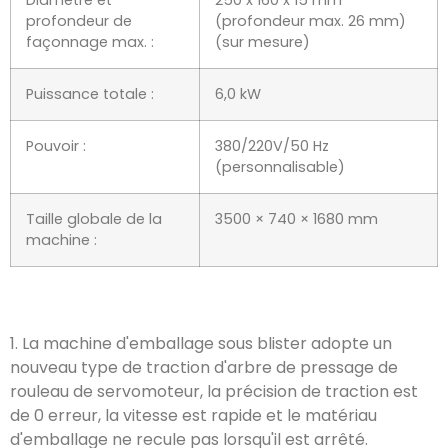
1.
,
0
,
la vitesse est rapide et le matériau d'emballage
ne recule pas lorsqu'il est arrêté
.
2.
Conception de grande plateforme pour la machine
à blisters
.
La transmission de puissance et le boîtier à
cames sont intégrés sous le corps
,
ce qui facilite le
nettoyage et l'entretien après utilisation
.
3.
Conception modulaire du moule
,
installation à
connexion rapide de la fente pour carte extractible
,
changement facile et rapide du moule
,
l'ensemble des
moules peut être installé en
10 minutes.
Principaux partis