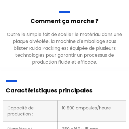
Caractéristiques principales
Capacité de
10 800 ampoules/heure
production :
Diamètre et
250 x 160 x 15 mm
profondeur de
(profondeur max. 26 mm)
façonnage max. :
(sur mesure)
Puissance totale :
6,0 kW
Pouvoir :
380/220V/50 Hz
(personnalisable)
Taille globale de la
3500 × 740 × 1680 mm
machine :