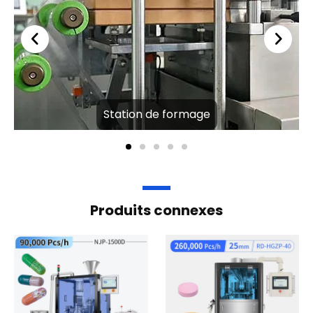
Machine de
Presse à comprimés
remplissage de
automatique
capsules NJP 1500
En savoir plus
En savoir plus