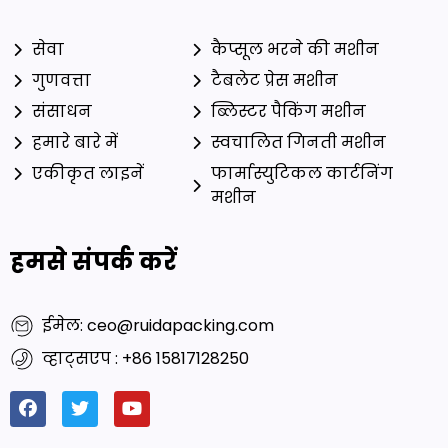
सेवा
कैप्सूल भरने की मशीन
गुणवत्ता
टैबलेट प्रेस मशीन
संसाधन
ब्लिस्टर पैकिंग मशीन
हमारे बारे में
स्वचालित गिनती मशीन
एकीकृत लाइनें
फार्मास्युटिकल कार्टनिंग
मशीन
हमसे संपर्क करें
ईमेल: ceo@ruidapacking.com
व्हाट्सएप : +86 15817128250