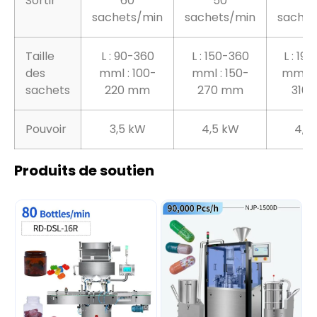
Sortir
60
50
5
sachets/min
sachets/min
sachet
Taille
L : 90-360
L : 150-360
L : 19
des
mml : 100-
mml : 150-
mmL :
sachets
220 mm
270 mm
310
Pouvoir
3,5 kW
4,5 kW
4,5
Produits de soutien