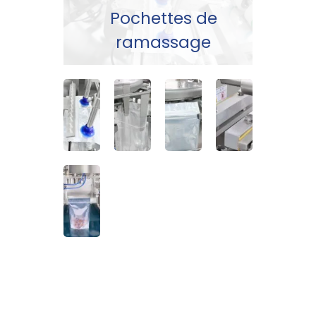
Pochettes de
Ouv
ramassage
poc