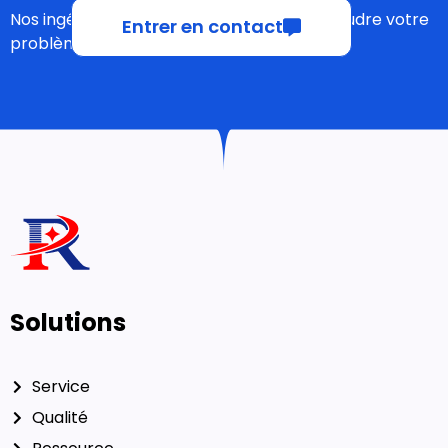
Nos ingénieurs expérimentés peuvent résoudre votre
Entrer en contact
problème !
Solutions
Service
Qualité