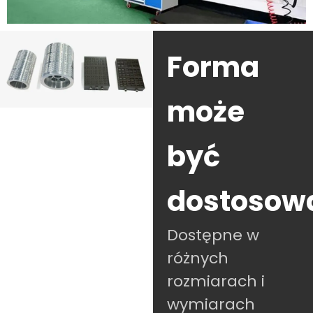
Forma
może
być
dostosow
Dostępne w
różnych
rozmiarach i
wymiarach