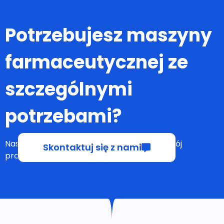
Potrzebujesz maszyny
farmaceutycznej ze
szczególnymi
potrzebami?
Nasi doświadczeni inżynierowie rozwiążą Twój
Skontaktuj się z nami
problem!