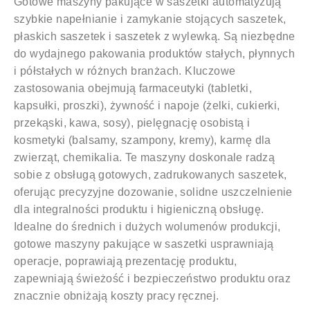
Gotowe maszyny pakujące w saszetki automatyzują
szybkie napełnianie i zamykanie stojących saszetek,
płaskich saszetek i saszetek z wylewką. Są niezbędne
do wydajnego pakowania produktów stałych, płynnych
i półstałych w różnych branżach. Kluczowe
zastosowania obejmują farmaceutyki (tabletki,
kapsułki, proszki), żywność i napoje (żelki, cukierki,
przekąski, kawa, sosy), pielęgnację osobistą i
kosmetyki (balsamy, szampony, kremy), karmę dla
zwierząt, chemikalia. Te maszyny doskonale radzą
sobie z obsługą gotowych, zadrukowanych saszetek,
oferując precyzyjne dozowanie, solidne uszczelnienie
dla integralności produktu i higieniczną obsługę.
Idealne do średnich i dużych wolumenów produkcji,
gotowe maszyny pakujące w saszetki usprawniają
operacje, poprawiają prezentację produktu,
zapewniają świeżość i bezpieczeństwo produktu oraz
znacznie obniżają koszty pracy ręcznej.