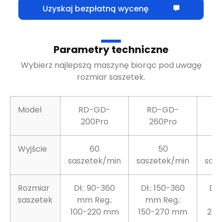
Uzyskaj bezpłatną wycenę
Parametry techniczne
Wybierz najlepszą maszynę biorąc pod uwagę
rozmiar saszetek.
Model
RD-GD-
RD-GD-
R
200Pro
260Pro
3
Wyjście
60
50
saszetek/min
saszetek/min
sas
Rozmiar
Dł.: 90-360
Dł.: 150-360
Dł.
saszetek
mm Reg.:
mm Reg.:
m
100-220 mm
150-270 mm
200