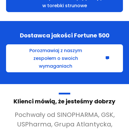
w torebki strunowe
Dostawca jakości Fortune 500
Porozmawiaj z naszym
zespołem o swoich
wymaganiach
Klienci mówią, że jesteśmy dobrzy
Pochwały od SINOPHARMA, GSK,
USPharma, Grupa Atlantycka,