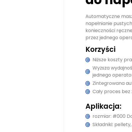
Automatyczne maszy
napełnianie pustych
konieczności ręczne
przez jednego oper
Korzyści
Niższe koszty pr
Wyższa wydajnoś
jednego operato
Zintegrowana au
Cały proces bez
Aplikacja:
rozmiar: #000 D
Składniki: pellety