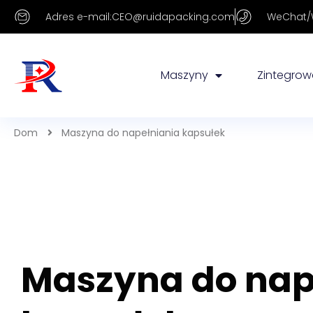
Adres e-mail:CEO@ruidapacking.com
WeChat/W
Maszyny
Zintegrowa
Dom
Maszyna do napełniania kapsułek
Maszyna do nap