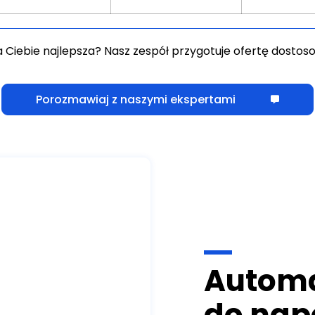
a Ciebie najlepsza? Nasz zespół przygotuje ofertę dosto
Porozmawiaj z naszymi ekspertami
Autom
do nap