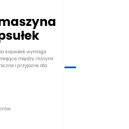
 maszyna
psułek
nia kapsułek wymaga
niające między różnymi
iczne i przyjazne dla
torów