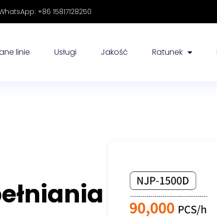
hatsApp: +86 15817128250
ne linie
Usługi
Jakość
Ratunek
ełniania