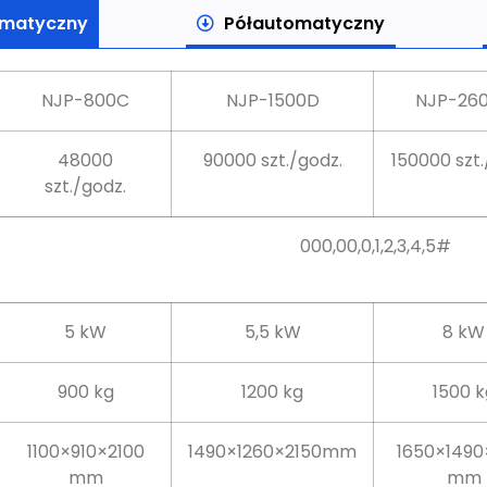
matyczny
Półautomatyczny
NJP-800C
NJP-1500D
NJP-26
48000
90000 szt./godz.
150000 szt.
szt./godz.
000,00,0,1,2,3,4,5#
5 kW
5,5 kW
8 kW
900 kg
1200 kg
1500 k
1100×910×2100
1490×1260×2150mm
1650×1490
mm
mm