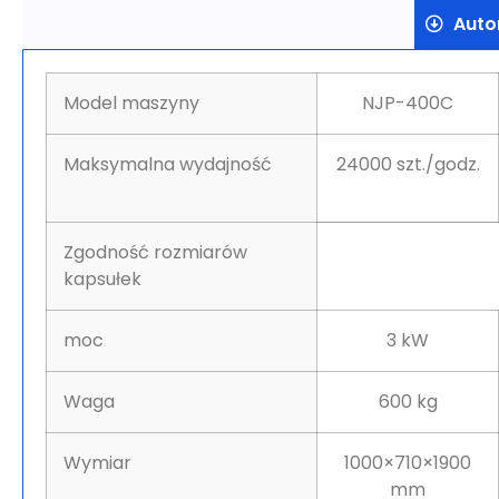
Auto
Model maszyny
NJP-400C
Maksymalna wydajność
24000 szt./godz.
Zgodność rozmiarów
kapsułek
moc
3 kW
Waga
600 kg
Wymiar
1000×710×1900
mm