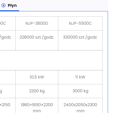
Płyn
00C
NJP-3800D
NJP-5500C
/godz.
228000 szt./godz.
330000 szt./godz.
10,5 kW
11 kW
g
2200 kg
3000 kg
×2150
1980×1850×2200
2400x2050x2300
mm
mm