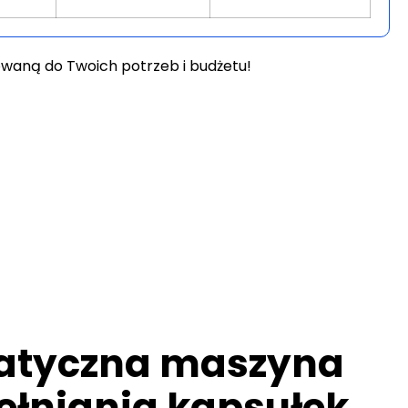
sowaną do Twoich potrzeb i budżetu!
atyczna maszyna
ełniania kapsułek