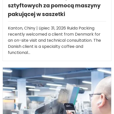
sztyftowych za pomocą maszyny
pakującej w saszetki
Kanton, Chiny | Lipiec 31, 2026
Ruida Packing
przyjęła niedawno klienta z Danii w ramach
wizyty na miejscu i konsultacji technicznych
.
Duński klient to kawa speciality i funkcjonalne..
.