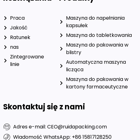
Praca
Maszyna do napełniania
kapsułek
Jakość
Maszyna do tabletkowania
Ratunek
Maszyna do pakowania w
nas
blistry
Zintegrowane
Automatyczna maszyna
linie
licząca
Maszyna do pakowania w
kartony farmaceutyczne
Skontaktuj się z nami
Adres e-mail: CEO@ruidapacking.com
Wiadomość WhatsApp: +86 15817128250