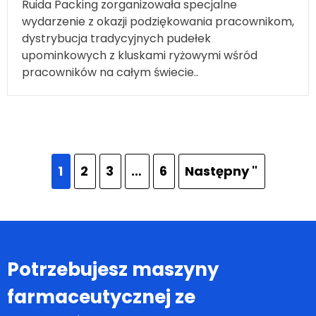
wydarzenie z okazji podziękowania pracownikom,
dystrybucja tradycyjnych pudełek
upominkowych z kluskami ryżowymi wśród
pracowników na całym świecie..
1
2
3
…
6
Następny "
Potrzebujesz maszyny
farmaceutycznej ze
szczególnymi potrzebami?