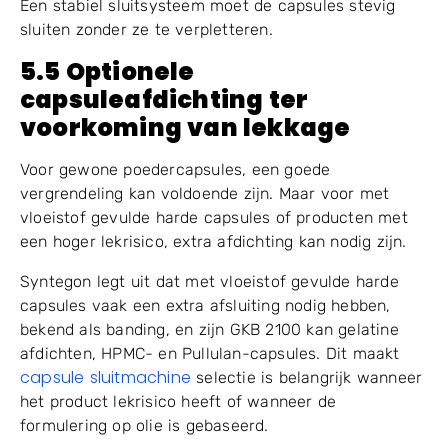
sluitkracht;
uitlijning van gereedschap;
productresten rond de randen van de capsule;
vochttoestand van de capsule;
productie snelheid.
Een stabiel sluitsysteem moet de capsules stevig
sluiten zonder ze te verpletteren.
5.5 Optionele
capsuleafdichting ter
voorkoming van lekkage
Voor gewone poedercapsules, een goede
vergrendeling kan voldoende zijn. Maar voor met
vloeistof gevulde harde capsules of producten met
een hoger lekrisico, extra afdichting kan nodig zijn.
Syntegon legt uit dat met vloeistof gevulde harde
capsules vaak een extra afsluiting nodig hebben,
bekend als banding, en zijn GKB 2100 kan gelatine