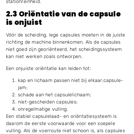
lekkage in het vacuümsysteem.
Als de capsules herhaaldelijk niet in hetzelfde station
worden gescheiden, Operators moeten niet alleen de
kwaliteit van de capsule controleren, maar ook het
vacuümtraject, zuig gaten, afdichtingsoppervlak en
stationreinheid.
2.3 Oriëntatie van de capsule
is onjuist
Vóór de scheiding, lege capsules moeten in de juiste
richting de machine binnenkomen. Als de capsules
niet goed zijn georiënteerd, het scheidingssysteem
kan niet werken zoals ontworpen.
Een onjuiste oriëntatie kan leiden tot:
kap en lichaam passen niet bij elkaar;capsule-
jam;
schade aan het capsulelichaam;