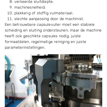
tolerantie voor capsulegrootte;
vervorming van de capsule;
vacuüm sterkte;
geblokkeerde vacuümgaten;
onjuist gereedschap;
verkeerde sluitdiepte;
machinesnelheid;
plakkerig of stoffig vulmateriaal;
slechte aanpassing door de machinist.
Een betrouwbare capsulevuller moet een stabiele
scheiding en sluiting ondersteunen, maar de machine
heeft ook geschikte capsules nodig, juiste
formaatdelen, regelmatige reiniging en juiste
parameterinstellingen.