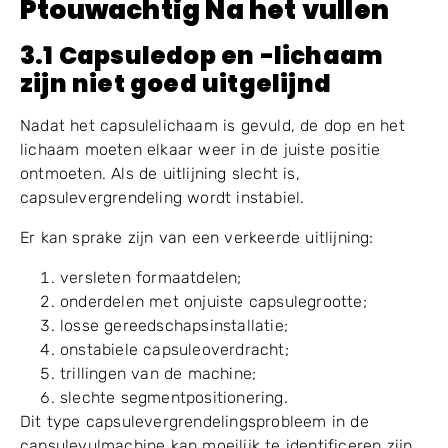
snelste instelling. De juiste snelheid moet
overeenkomen met de capsulekwaliteit, materiële
toestand, vulnauwkeurigheid en sluitstabiliteit.
3.
W
hoi
C
springt
D
op niet
L
ok
P
touwachtig
Na het vullen
3.1 Capsuledop en -lichaam
zijn niet goed uitgelijnd
Nadat het capsulelichaam is gevuld, de dop en het
lichaam moeten elkaar weer in de juiste positie
ontmoeten. Als de uitlijning slecht is,
capsulevergrendeling wordt instabiel.
Er kan sprake zijn van een verkeerde uitlijning:
versleten formaatdelen;
onderdelen met onjuiste capsulegrootte;
losse gereedschapsinstallatie;