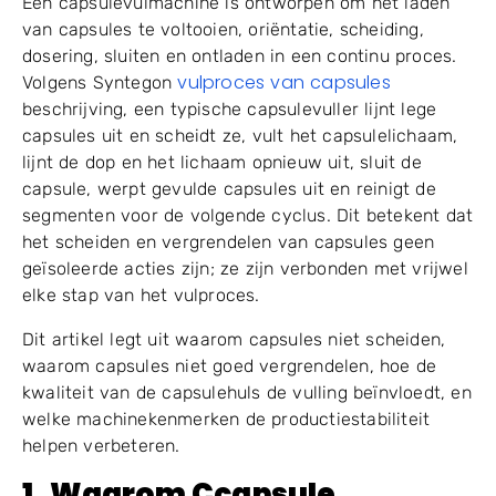
volgende verpakkingsstap. Voor fabrieken die een
automatische capsule vulmachine
, deze kleine
storingen kunnen bij hogere snelheden snel tot
ernstig productieverlies leiden.
Een capsulevulmachine is ontworpen om het laden
van capsules te voltooien, oriëntatie, scheiding,
dosering, sluiten en ontladen in een continu proces.
vulproces van capsules
Volgens Syntegon
beschrijving, een typische capsulevuller lijnt lege
capsules uit en scheidt ze, vult het capsulelichaam,
lijnt de dop en het lichaam opnieuw uit, sluit de
capsule, werpt gevulde capsules uit en reinigt de
segmenten voor de volgende cyclus. Dit betekent dat
het scheiden en vergrendelen van capsules geen
geïsoleerde acties zijn; ze zijn verbonden met vrijwel
elke stap van het vulproces.
Dit artikel legt uit waarom capsules niet scheiden,
waarom capsules niet goed vergrendelen, hoe de