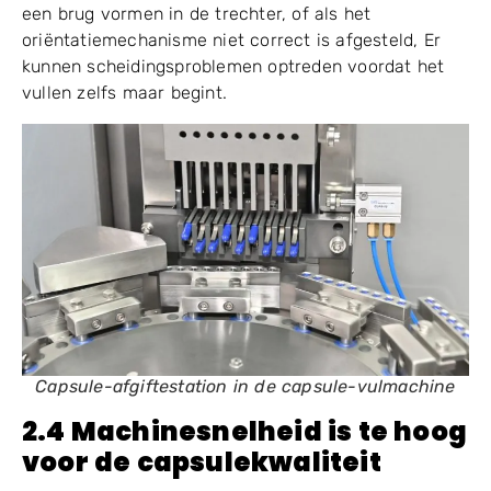
niet-gescheiden capsules;
onregelmatige vulling.
Een stabiel capsulelaad- en oriëntatiesysteem is
daarom de eerste voorwaarde voor een soepele
vulling. Als de voerroute niet schoon is, als capsules
een brug vormen in de trechter, of als het
oriëntatiemechanisme niet correct is afgesteld, Er
kunnen scheidingsproblemen optreden voordat het
vullen zelfs maar begint.