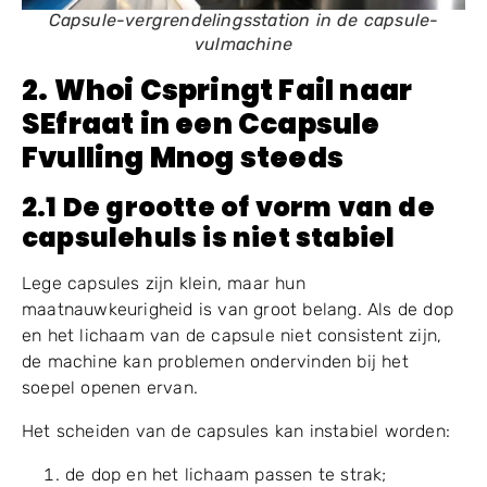
Capsule-vergrendelingsstation in de capsule-
vulmachine
2.
W
hoi
C
springt
F
ail naar
S
Efraat
in een
C
capsule
F
vulling
M
nog steeds
2.1 De grootte of vorm van de
capsulehuls is niet stabiel
Lege capsules zijn klein, maar hun
maatnauwkeurigheid is van groot belang. Als de dop
en het lichaam van de capsule niet consistent zijn,