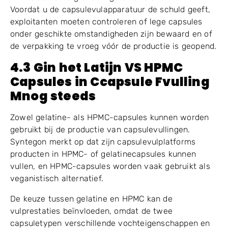
vervorming door slechte verpakking of druk;
statische elektriciteit in droge omgevingen;
capsules die aan elkaar plakken;
onstabiele scheiding tijdens het vullen;
slechte vergrendeling na het sluiten.
Voordat u de capsulevulapparatuur de schuld geeft,
exploitanten moeten controleren of lege capsules
onder geschikte omstandigheden zijn bewaard en of
de verpakking te vroeg vóór de productie is geopend.
4.3
G
in het Latijn
VS
HPMC
C
apsules in
C
capsule
F
vulling
M
nog steeds
Zowel gelatine- als HPMC-capsules kunnen worden
gebruikt bij de productie van capsulevullingen.
Syntegon merkt op dat zijn capsulevulplatforms
producten in HPMC- of gelatinecapsules kunnen
vullen, en HPMC-capsules worden vaak gebruikt als