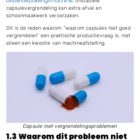
producten, een slechte sluiting kan een risico op
lekkage met zich meebrengen. Als het product verder
moet worden verwerkt door een
capsulepolijstmachine, flessentellijn of
blisterverpakkingsmachine
, onstabiele
capsulevergrendeling kan extra afval en
schoonmaakwerk veroorzaken.
Dit is de reden waarom “waarom capsules niet goed
vergrendelen” een praktische productievraag is, niet
alleen een kwestie van machineafstelling.