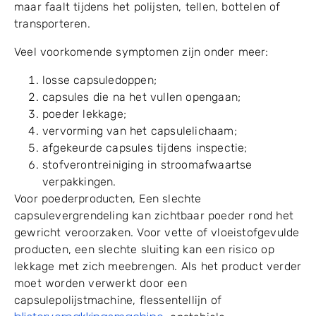
Na het vullen, de capsuledop en het lichaam moeten
op één lijn liggen en stevig gesloten zijn. Als de
capsule niet goed is vergrendeld, het eindproduct
ziet er in eerste instantie misschien acceptabel uit,
maar faalt tijdens het polijsten, tellen, bottelen of
transporteren.
Veel voorkomende symptomen zijn onder meer:
losse capsuledoppen;
capsules die na het vullen opengaan;
poeder lekkage;
vervorming van het capsulelichaam;
afgekeurde capsules tijdens inspectie;
stofverontreiniging in stroomafwaartse
verpakkingen.
Voor poederproducten, Een slechte
capsulevergrendeling kan zichtbaar poeder rond het
gewricht veroorzaken. Voor vette of vloeistofgevulde