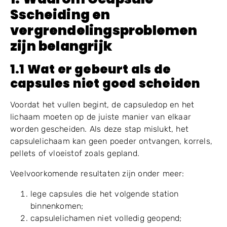
kwaliteit van de capsulehuls de vulling beïnvloedt, en
welke machinekenmerken de productiestabiliteit
helpen verbeteren.
1. Waarom
C
capsule
S
scheiding
en
vergrendelingsproblemen
zijn belangrijk
1.1 Wat er gebeurt als de
capsules niet goed scheiden
Voordat het vullen begint, de capsuledop en het
lichaam moeten op de juiste manier van elkaar
worden gescheiden. Als deze stap mislukt, het
capsulelichaam kan geen poeder ontvangen, korrels,
pellets of vloeistof zoals gepland.