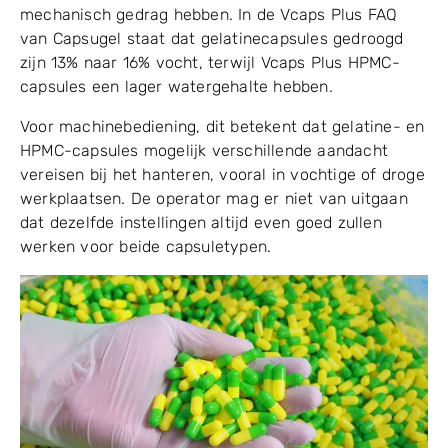
veganistisch alternatief.
De keuze tussen gelatine en HPMC kan de
vulprestaties beïnvloeden, omdat de twee
capsuletypen verschillende vochteigenschappen en
mechanisch gedrag hebben. In de Vcaps Plus FAQ
van Capsugel staat dat gelatinecapsules gedroogd
zijn 13% naar 16% vocht, terwijl Vcaps Plus HPMC-
capsules een lager watergehalte hebben.
Voor machinebediening, dit betekent dat gelatine- en
HPMC-capsules mogelijk verschillende aandacht
vereisen bij het hanteren, vooral in vochtige of droge
werkplaatsen. De operator mag er niet van uitgaan
dat dezelfde instellingen altijd even goed zullen
werken voor beide capsuletypen.