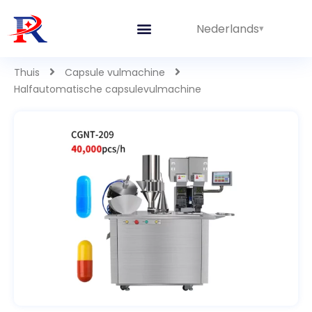
Nederlands
Geïntegreerde lijnen
Thuis
Capsule vulmachine
Halfautomatische capsulevulmachine