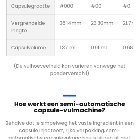
Capsulegrootte
#000
#00
#0
Vergrendelde
26.14mm
23.30mm
21.7m
lengte
Capsulvolume
1.37 ml
0.91 ml
0.68 m
(De vulhoeveelheid kan variëren vanwege het
poederverschil)
Hoe werkt een semi-automatische
capsule-vulmachine?
Behalve dat je simpelweg het vaste ingrediënt in een
capsule injecteert, rijke verpakking, semi-
automatische capsulevulmachine is uitgerust met