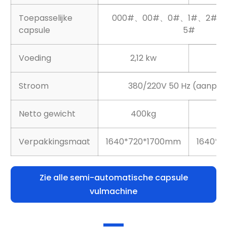
Toepasselijke
000#、00#、0#、1#、2#
capsule
5#
Voeding
2,12 kw
Stroom
380/220V 50 Hz (aanpas
Netto gewicht
400kg
4
Verpakkingsmaat
1640*720*1700mm
1640*7
Zie alle semi-automatische capsule
vulmachine