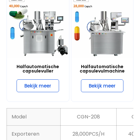
Halfautomatische
Halfautomatische
capsulevuller
capsulevulmachine
Bekijk meer
Bekijk meer
Model
CGN-208
CG
Exporteren
28,000PCS/H
40,0