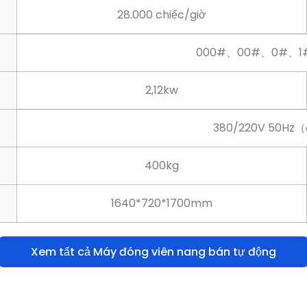
2,12kw
380/220V 50Hz（c
400kg
1640*720*1700mm
Xem tất cả Máy đóng viên nang bán tự động