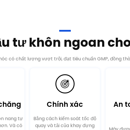
ầu tư khôn ngoan ch
c có chất lượng vượt trội, đạt tiêu chuẩn GMP, đồng thời 
 chăng
Chính xác
An t
ên nang tự
Bằng cách kiểm soát tốc độ
hơn. Và có
quay và tải của khay đựng
Máy được
lượng cao
viên nang, liều lượng có thể
bảo vệ, 
i vận hành
được nạp chính xác và sai số
toàn ch
có thể được giữ trong phạm
trong tr
vi 3%.