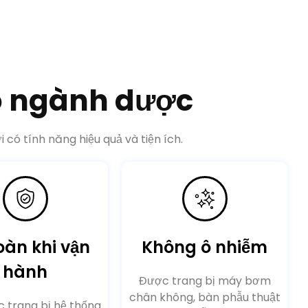
o ngành dược
có tính năng hiệu quả và tiện ích.
oàn khi vận
Không ô nhiễm
hành
Được trang bị máy bơm
chân không, bàn phẫu thuật
 trang bị hệ thống
không bị ô nhiễm và bừa bộn.
có thể đảm bảo an
o người vận hành
ường hợp khẩn cấp.