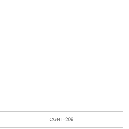
CGNT-209
40.000 chiếc/giờ
1#、2#、3#、4#、5#