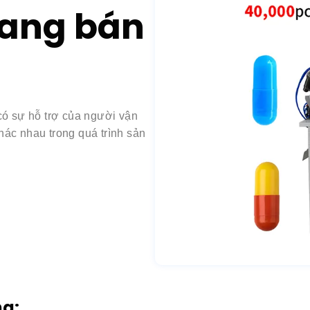
có sự hỗ trợ của người vận
ác nhau trong quá trình sản
ng:
c viên nang tiêu chuẩn.