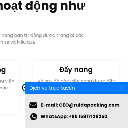
 sẻ và hiệu quả.
ng
Đẩy nang
ủa viên
Và sau đó các viên nang được đẩy
hau.
ra khỏi máy.
Dịch vụ trực tuyến
E-mail: CEO@ruidapacking.com
WhatsApp: +86 15817128250
bán tự động hoàn