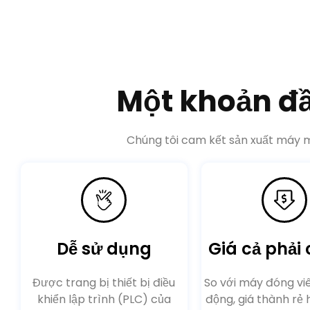
Một khoản đ
Chúng tôi cam kết sản xuất máy mó
Dễ sử dụng
Giá cả phải
Được trang bị thiết bị điều
So với máy đóng vi
khiển lập trình (PLC) của
động, giá thành rẻ 
Siemens, màn hình cảm ứng,
thể cung cấp sản 
thuận tiện để theo dõi
hơn với nhiều ngườ
hơn.