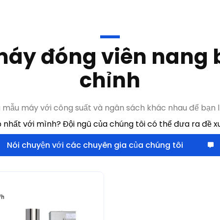
chỉnh
u mẫu máy với công suất và ngân sách khác nhau để bạn l
nhất với mình? Đội ngũ của chúng tôi có thể đưa ra đề x
Nói chuyện với các chuyên gia của chúng tôi