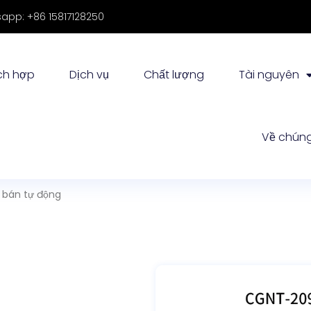
app: +86 15817128250
ch hợp
Dịch vụ
Chất lượng
Tài nguyên
 bán tự động
Về chúng
nang bán