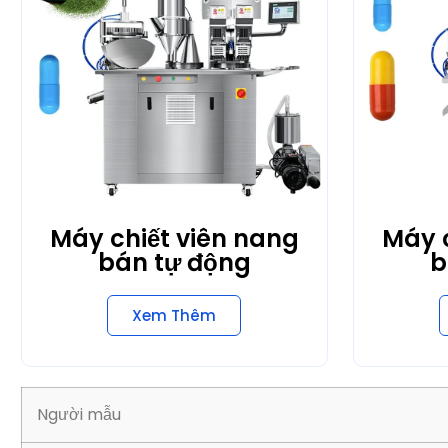
Máy chiết viên nang
Máy c
bán tự động
b
Xem Thêm
Người mẫu
Đầu ra
Viên nang áp dụng