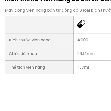
Kích thước viên nang
#000
Chiều dài khóa
26,14mm
Thể tích viên nang
1,37ml
Máy đóng viê
Ngoại trừ việc chỉ tiêm thành phần r