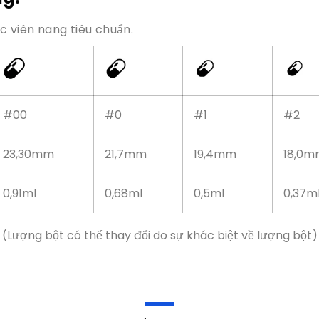
#00
#0
#1
#2
23,30mm
21,7mm
19,4mm
18,0m
0,91ml
0,68ml
0,5ml
0,37m
(Lượng bột có thể thay đổi do sự khác biệt về lượng bột)
n nang bán tự động 
thế nào?
ắn vào viên nang, đóng gói giàu dưỡng chất, máy đóng vi