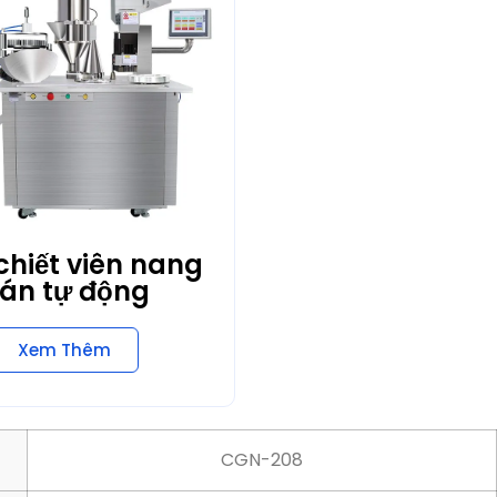
hiết viên nang
án tự động
Xem Thêm
CGN-208
28.000 chiếc/giờ
000#、00#、0#、