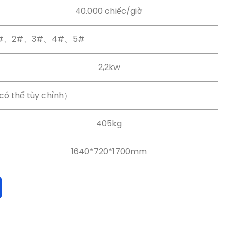
2,2kw
ó thể tùy chỉnh）
405kg
1640*720*1700mm