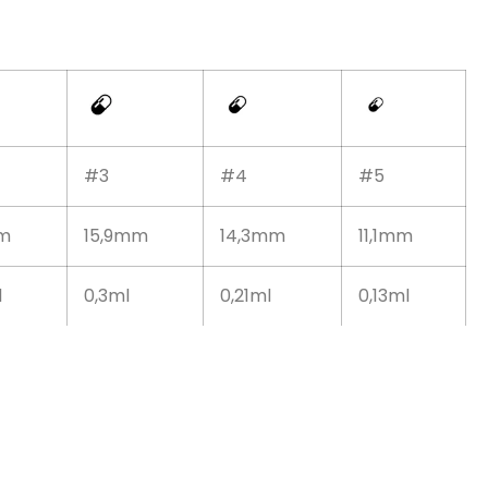
#3
#4
#5
m
15,9mm
14,3mm
11,1mm
l
0,3ml
0,21ml
0,13ml
hoạt động như
ên nang bán tự động được trang bị các