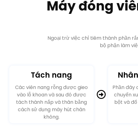
bộ phận làm việ
Tách nang
Nhân
Các viên nang rỗng được gieo
Phần đáy 
vào lỗ khoan và sau đó được
chuyển x
tách thành nắp và thân bằng
bột và đổ
cách sử dụng máy hút chân
không.
Dòng sản phẩm m