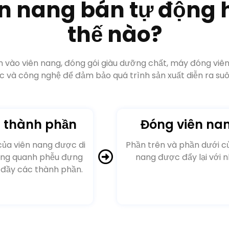
c và công nghệ để đảm bảo quá trình sản xuất diễn ra suôn
 thành phần
Đóng viên na
của viên nang được di
Phần trên và phần dưới c
ung quanh phễu đựng
nang được đẩy lại với n
 đầy các thành phần.
áy đóng viên nang 