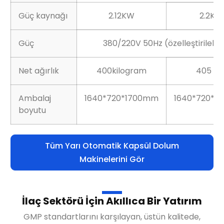
Güç kaynağı
2.12KW
2.2KW
Güç
380/220V 50Hz (özelleştirilebili
Net ağırlık
400kilogram
405 kil
Ambalaj
1640*720*1700mm
1640*720*1
boyutu
Tüm Yarı Otomatik Kapsül Dolum
Makinelerini Gör
İlaç Sektörü İçin Akıllıca Bir Yatırım
GMP standartlarını karşılayan, üstün kalitede,