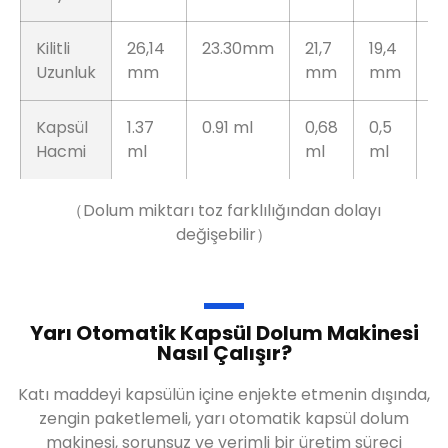
Kilitli
26,14
23.30mm
21,7
19,4
1
Uzunluk
mm
mm
mm
Kapsül
1.37
0.91 ml
0,68
0,5
0.
Hacmi
ml
ml
ml
（Dolum miktarı toz farklılığından dolayı
değişebilir）
Yarı Otomatik Kapsül Dolum Makinesi
Nasıl Çalışır?
Katı maddeyi kapsülün içine enjekte etmenin dışında,
zengin paketlemeli, yarı otomatik kapsül dolum
makinesi, sorunsuz ve verimli bir üretim süreci