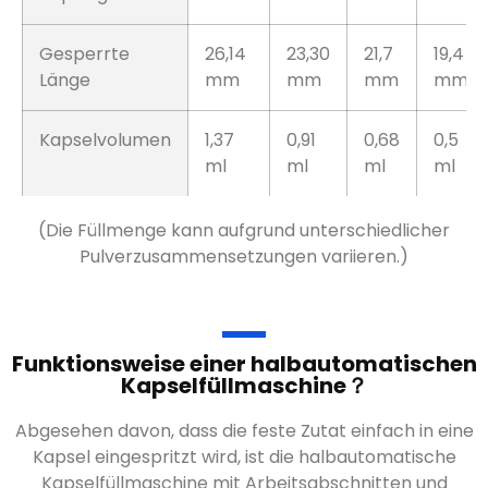
Gesperrte
26,14
23,30
21,7
19,4
Länge
mm
mm
mm
mm
Kapselvolumen
1,37
0,91
0,68
0,5
ml
ml
ml
ml
(Die Füllmenge kann aufgrund unterschiedlicher
Pulverzusammensetzungen variieren.)
Funktionsweise einer halbautomatischen
Kapselfüllmaschine？
Abgesehen davon, dass die feste Zutat einfach in eine
Kapsel eingespritzt wird, ist die halbautomatische
Kapselfüllmaschine mit Arbeitsabschnitten und