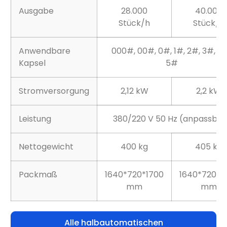
Ausgabe
28.000
40.000
Stück/h
Stück/h
Anwendbare
000#, 00#, 0#, 1#, 2#, 3#, 4
Kapsel
5#
Stromversorgung
2,12 kW
2,2 kW
Leistung
380/220 V 50 Hz (anpassbar
Nettogewicht
400 kg
405 kg
Packmaß
1640*720*1700
1640*720*1
mm
mm
Alle halbautomatischen