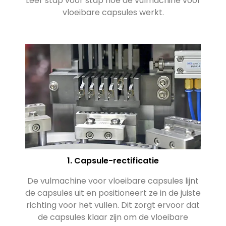
Leer stap voor stap hoe de vulmachine voor
vloeibare capsules werkt.
1. Capsule-rectificatie
De vulmachine voor vloeibare capsules lijnt
de capsules uit en positioneert ze in de juiste
li
richting voor het vullen. Dit zorgt ervoor dat
de capsules klaar zijn om de vloeibare
d