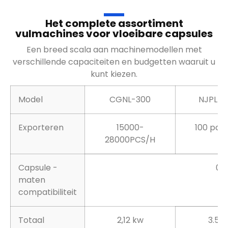
Het complete assortiment
vulmachines voor vloeibare capsules
Een breed scala aan machinemodellen met
verschillende capaciteiten en budgetten waaruit u
kunt kiezen.
Model
CGNL-300
NJPL-1
Exporteren
15000-
100 pc's
28000PCS/H
Capsule -
0
maten
compatibiliteit
Totaal
2,12 kw
3.5K