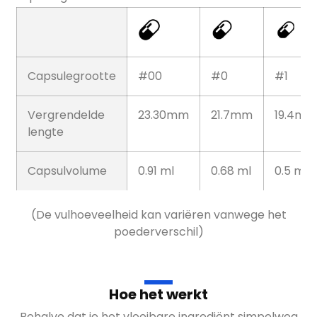
Capsulegrootte
#00
#0
#1
Vergrendelde
23.30mm
21.7mm
19.4mm
lengte
Capsulvolume
0.91 ml
0.68 ml
0.5 ml
(De vulhoeveelheid kan variëren vanwege het
poederverschil)
Hoe het werkt
Behalve dat je het vloeibare ingrediënt simpelweg