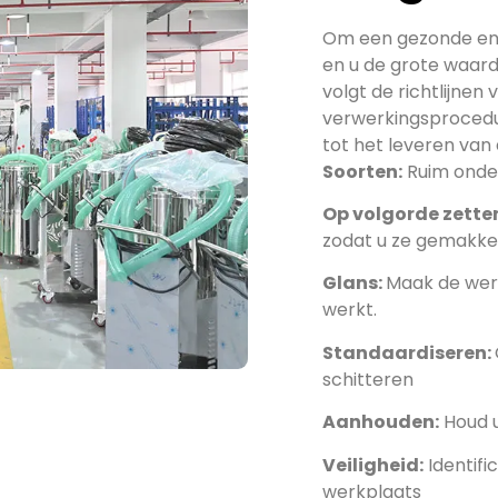
Om een ​​gezonde en
en u de grote waarde
volgt de richtlijne
verwerkingsprocedu
tot het leveren van
Soorten:
Ruim onder
Op volgorde zette
zodat u ze gemakkel
Glans:
Maak de werk
werkt.
Standaardiseren:
schitteren
Aanhouden:
Houd u
Veiligheid:
Identifi
werkplaats