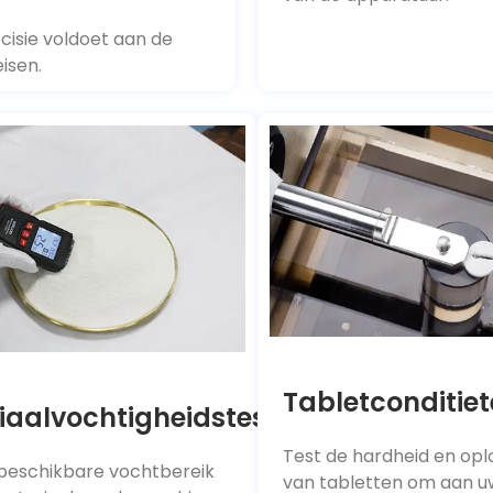
cisie voldoet aan de
isen.
Tabletconditiet
iaalvochtigheidstest
Test de hardheid en opl
 beschikbare vochtbereik
van tabletten om aan u
materiaal om de machine