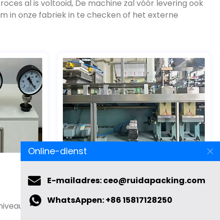
in onze fabriek in te checken of het externe
Online-dienst
Vermoeidheidstest
E-mailadres: ceo@ruidapacking.com
niveau
Continu 72 uur ingeschakeld om
WhatsAppen: +86 15817128250
de duurzaamheid van de