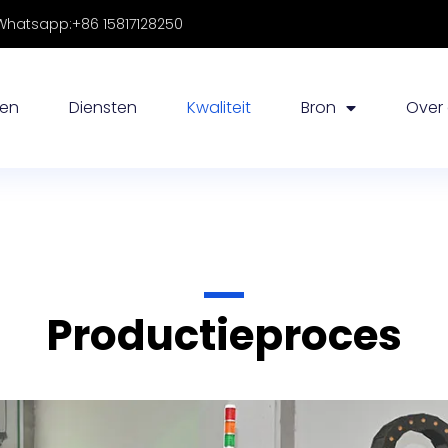
hatsapp:+86 15817128250
nen
Diensten
Kwaliteit
Bron
Over
Productieproces