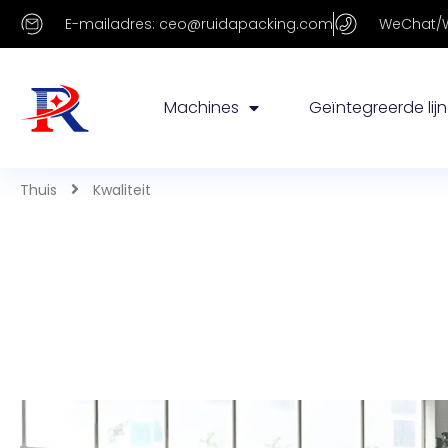
E-mailadres: ceo@ruidapacking.com
WeChat/W
Machines
Geïntegreerde lij
Thuis
Kwaliteit