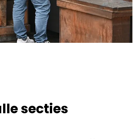
lle secties
es al is voltooid, De machine zal vóór levering ook