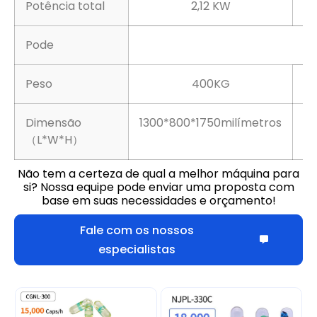
Potência total
2,12 KW
Pode
Peso
400KG
Dimensão
1300*800*1750milímetros
70
（L*W*H）
Não tem a certeza de qual a melhor máquina para
si? Nossa equipe pode enviar uma proposta com
base em suas necessidades e orçamento!
Fale com os nossos
especialistas