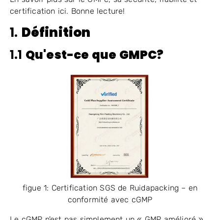
certification ici. Bonne lecture!
1.
Définition
1.1
Qu'est-ce que
GMPC
?
figue 1: Certification SGS de Ruidapacking – en
conformité avec cGMP
Le cGMP n'est pas simplement un « GMP amélioré »,