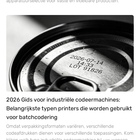
apparatuurselectie voor vaste en vloeibare producten.
2026 Gids voor industriële codeermachines:
Belangrijkste typen printers die worden gebruikt
voor batchcodering
Omdat verpakkingsformaten variëren, verschillende
codeafdrukken dienen voor verschillende toepassingen. Kom
kijken welk type industriële codeermachine bij uw wensen