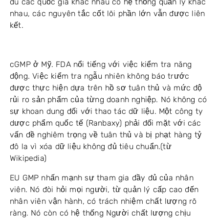
dù các quốc gia khác nhau có hệ thống quản lý khác
nhau, các nguyên tắc cốt lõi phần lớn vẫn được liên
kết.
cGMP ở Mỹ. FDA nổi tiếng với việc kiểm tra năng
động. Việc kiểm tra ngẫu nhiên không báo trước
được thực hiện dựa trên hồ sơ tuân thủ và mức độ
rủi ro sản phẩm của từng doanh nghiệp. Nó không có
sự khoan dung đối với thao tác dữ liệu. Một công ty
dược phẩm quốc tế (Ranbaxy) phải đối mặt với các
vấn đề nghiêm trọng về tuân thủ và bị phạt hàng tỷ
đô la vì xóa dữ liệu không đủ tiêu chuẩn.(từ
Wikipedia)
EU GMP nhấn mạnh sự tham gia đầy đủ của nhân
viên. Nó đòi hỏi mọi người, từ quản lý cấp cao đến
nhân viên vận hành, có trách nhiệm chất lượng rõ
ràng. Nó còn có hệ thống Người chất lượng chịu