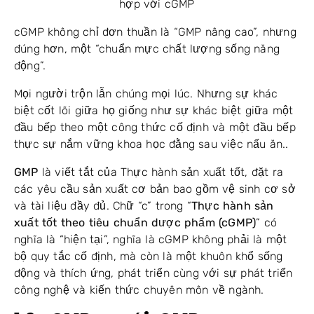
hợp với cGMP
cGMP không chỉ đơn thuần là “GMP nâng cao”, nhưng
đúng hơn, một “chuẩn mực chất lượng sống năng
động”.
Mọi người trộn lẫn chúng mọi lúc. Nhưng sự khác
biệt cốt lõi giữa họ giống như sự khác biệt giữa một
đầu bếp theo một công thức cố định và một đầu bếp
thực sự nắm vững khoa học đằng sau việc nấu ăn..
GMP
là viết tắt của Thực hành sản xuất tốt, đặt ra
các yêu cầu sản xuất cơ bản bao gồm vệ sinh cơ sở
và tài liệu đầy đủ. Chữ “c” trong “
Thực hành sản
xuất tốt theo tiêu chuẩn dược phẩm (cGMP)
” có
nghĩa là “hiện tại”, nghĩa là cGMP không phải là một
bộ quy tắc cố định, mà còn là một khuôn khổ sống
động và thích ứng, phát triển cùng với sự phát triển
công nghệ và kiến ​​thức chuyên môn về ngành.