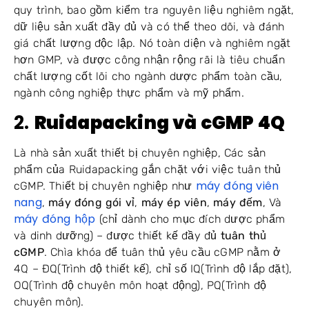
quy trình, bao gồm kiểm tra nguyên liệu nghiêm ngặt,
dữ liệu sản xuất đầy đủ và có thể theo dõi, và đánh
giá chất lượng độc lập. Nó toàn diện và nghiêm ngặt
hơn GMP, và được công nhận rộng rãi là tiêu chuẩn
chất lượng cốt lõi cho ngành dược phẩm toàn cầu,
ngành công nghiệp thực phẩm và mỹ phẩm.
2.
Ruidapacking và cGMP 4Q
Là nhà sản xuất thiết bị chuyên nghiệp, Các sản
phẩm của Ruidapacking gắn chặt với việc tuân thủ
máy đóng viên
cGMP. Thiết bị chuyên nghiệp như
nang
,
máy đóng gói vỉ
,
máy ép viên
,
máy đếm
, Và
máy đóng hộp
(chỉ dành cho mục đích dược phẩm
và dinh dưỡng) – được thiết kế đầy đủ
tuân thủ
cGMP
. Chìa khóa để tuân thủ yêu cầu cGMP nằm ở
4Q – ĐQ(Trình độ thiết kế), chỉ số IQ(Trình độ lắp đặt),
OQ(Trình độ chuyên môn hoạt động), PQ(Trình độ
chuyên môn).