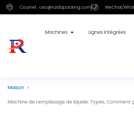
Courriel : ceo@ruidapacking.com
WeChat/What
Machines
Lignes intégrées
Maison
>
Machine de remplissage de liquide: Types, Comment ça 