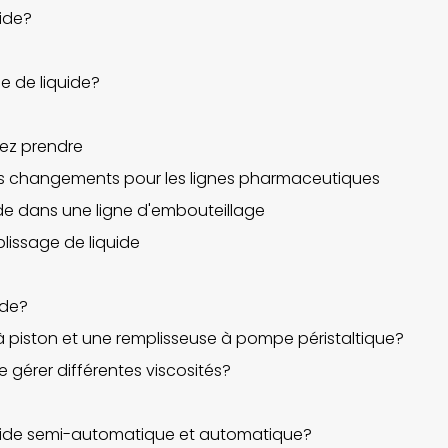
ide?
 de liquide?
vez prendre
els changements pour les lignes pharmaceutiques
de dans une ligne d'embouteillage
lissage de liquide
ide?
 à piston et une remplisseuse à pompe péristaltique?
 gérer différentes viscosités?
quide semi-automatique et automatique?