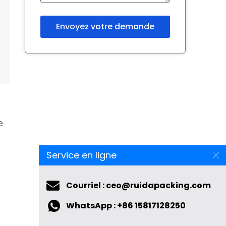
e
Service en ligne
Courriel : ceo@ruidapacking.com
WhatsApp : +86 15817128250