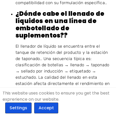
compatibilidad con su formulación específica..
¿Dónde cabe el llenado de
líquidos en una línea de
embotellado de
suplementos??
El llenador de líquido se encuentra entre el
tanque de retención del producto y la estación
de taponado.. Una secuencia típica es:
clasificación de botellas → llenado → taponado
→ sellado por inducción → etiquetado →
estuchado. La calidad del llenado en esta
estación afecta directamente el rendimiento en
cada paso aguas abajo.
This website uses cookies to ensure you get the best
exprerience on our website.
¿Qué precisión de llenado
debo esperar??