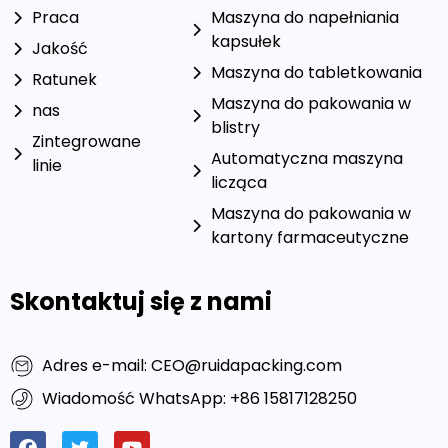
Praca
Maszyna do napełniania
kapsułek
Jakość
Maszyna do tabletkowania
Ratunek
Maszyna do pakowania w
nas
blistry
Zintegrowane
Automatyczna maszyna
linie
licząca
Maszyna do pakowania w
kartony farmaceutyczne
Skontaktuj się z nami
Adres e-mail: CEO@ruidapacking.com
Wiadomość WhatsApp: +86 15817128250