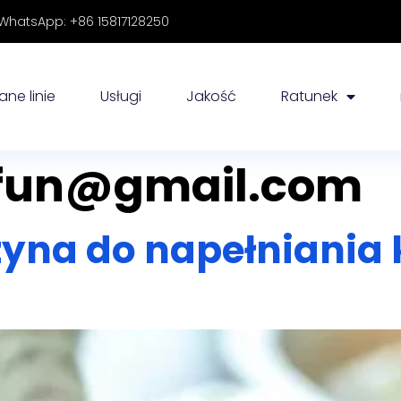
hatsApp: +86 15817128250
ne linie
Usługi
Jakość
Ratunek
tyfun@gmail.com
zyna do napełniania