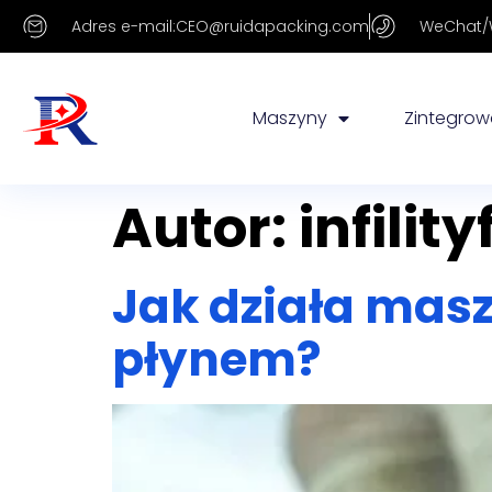
Adres e-mail:CEO@ruidapacking.com
WeChat/W
Maszyny
Zintegrowa
Autor:
infili
Jak działa mas
płynem?