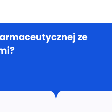
farmaceutycznej ze
mi?
nia
Produkty