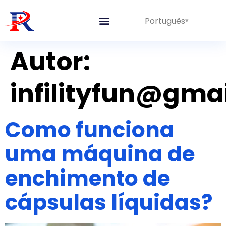
Português
Linhas Integradas
Autor:
infilityfun@gma
Como funciona
uma máquina de
enchimento de
cápsulas líquidas?