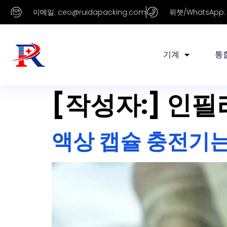
이메일: ceo@ruidapacking.com
위챗/WhatsApp: +
기계
통
[작성자:]
인필리
액상 캡슐 충전기