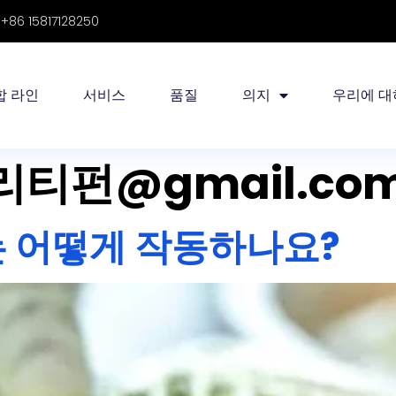
86 15817128250
합 라인
서비스
품질
의지
우리에 대
티펀@gmail.co
는 어떻게 작동하나요?