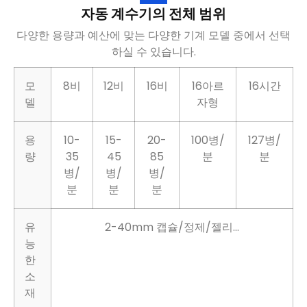
자동 계수기의 전체 범위
다양한 용량과 예산에 맞는 다양한 기계 모델 중에서 선택
하실 수 있습니다.
모
8비
12비
16비
16아르
16시간
델
자형
용
10-
15-
20-
100병/
127병/
량
35
45
85
분
분
병/
병/
병/
분
분
분
유
2-40mm 캡슐/정제/젤리...
능
한
소
재