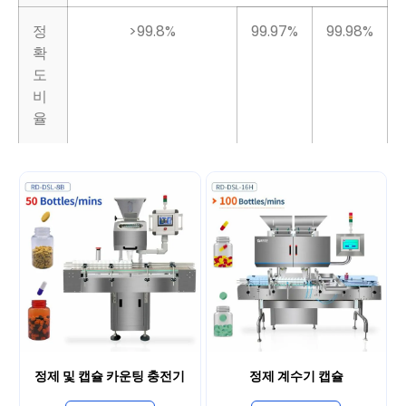
정
>99.8%
99.97%
99.98%
확
도
비
율
정제 및 캡슐 카운팅 충전기
정제 계수기 캡슐