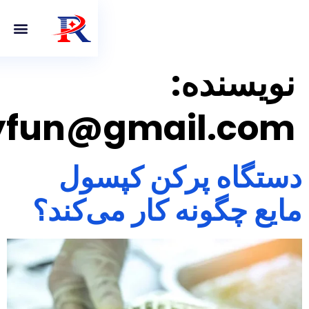
ه:
infilityfun@gmai
پرکن کپسول
ه کار می‌کند؟