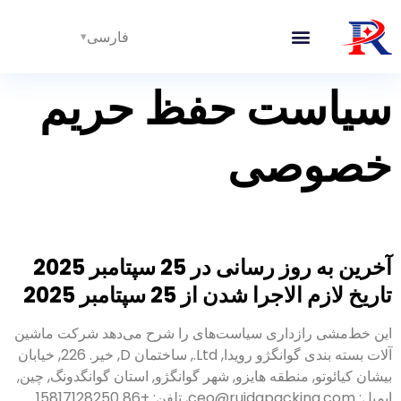
فارسی
سیاست حفظ حریم
خصوصی
آخرین به روز رسانی در 25 سپتامبر 2025
تاریخ لازم الاجرا شدن از 25 سپتامبر 2025
این خط‌مشی رازداری سیاست‌های را شرح می‌دهد شرکت ماشین
آلات بسته بندی گوانگژو رویدا, Ltd., ساختمان D, خیر. 226, خیابان
بیشان کیائوتو, منطقه هایزو, شهر گوانگژو, استان گوانگدونگ, چین,
ایمیل: ceo@ruidapacking.com, تلفن: +86 15817128250