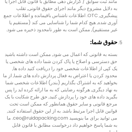
مانند ثبت سوابق / گزارش دهی مطابق با قانون قابل اجرا یا
به دلایل مشروع دیگر مانند اجرای حقوق قانونی, تقلب
پیشگیری, OTC. اطلاعات ناشناس باقیمانده و اطلاعات جمع
آوری شده, هیچ کدام شما را شناسایی می کند (مستقیم یا
غیر مستقیم), ممکن است به طور نامحدود ذخیره می شود.
حقوق شما:
بسته به قانونی که اعمال می شود, ممکن است داشته باشید
حق دسترسی و اصلاح یا پاک کردن شما داده های شخصی یا
یک کپی از اطلاعات شخصی خود را دریافت کنید داده ها,
محدود کردن یا اعتراض به فعال پردازش داده های شما, از ما
بخواهید که به اشتراک بگذاریم (بندر) اطلاعات شخصی شما
به نهاد دیگری, هرگونه رضایتی که به ما ارائه کرده اید را پس
بگیرید داده های خود را پردازش کنید, حق طرح شکایت با یک
مرجع قانونی و سایر حقوق همانطور که ممکن است تحت
قوانین قابل اجرا مرتبط باشد. به از این حقوق استفاده کنند,
می توانید برای ما بنویسید ceo@ruidapacking.com. ما
به شما پاسخ خواهیم داد درخواست مطابق با قانون قابل