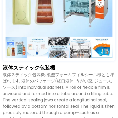
液体スティック包装機
液体スティック包装機, 縦型フォームフィルシール機とも呼
ばれます, 液体のパッケージ(経口液体, うがい薬, ジュース,
ソース)
into individual sachets
.
A roll of flexible film is
unwound and formed into a tube around a filling tube
.
The vertical sealing jaws create a longitudinal seal
,
followed by a bottom horizontal seal
.
The liquid is then
precisely metered through a pump—such as a