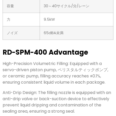
容量
30～40サイクル/分/レーン
力
9.5kW
ノイズ
65dBA未満
RD-SPM-400 Advantage
High-Precision Volumetric Filling
:
Equipped with a
servo-driven piston pump
, ペリスタルティックポンプ,
or ceramic pump
,
filling accuracy reaches ±0.1%
,
ensuring consistent liquid volume in each package
.
Anti-Drip Design
:
The filling nozzle is equipped with an
anti-drip valve or back-suction device to effectively
prevent liquid dripping and contamination of the
sealing area
,
ensuring a strong seal
.