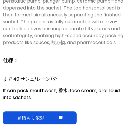
peristaltic pump
,
plunger pump
,
ceramic pump—and
dispensed into the sachet
.
The top horizontal seal is
then formed
,
simultaneously separating the finished
sachet
.
The process is fully automated with servo-
controlled drives ensuring accurate fill volumes and
seal integrity
,
enabling high-speed accuracy packing
products like sauces
, 飲み物,
and pharmaceuticals
.
仕様：
まで 40 サシェ/レーン/分
It can pack mouthwash
, 香水,
face cream
,
oral liquid
into sachets
見積もり依頼