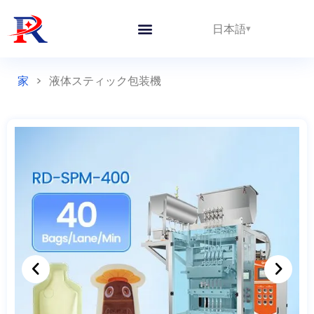
日本語
家
>
液体スティック包装機