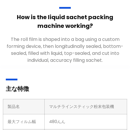
How is the liquid sachet packing
machine working
?
The roll film is shaped into a bag using a custom
forming device
,
then longitudinally sealed
,
bottom-
sealed
,
filled with liquid
,
top-sealed
,
and cut into
individual
,
accuracy filling sachet
.
主な特徴
製品名
マルチラインスティック粉末包装機
最大フィルム幅
480んん