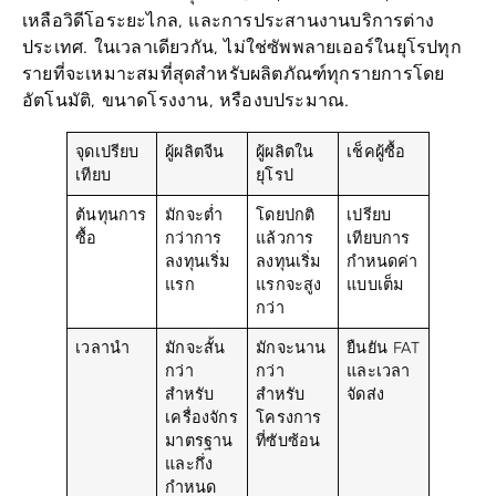
ประเทศ. ในเวลาเดียวกัน, ไม่ใช่ซัพพลายเออร์ในยุโรปทุก
รายที่จะเหมาะสมที่สุดสำหรับผลิตภัณฑ์ทุกรายการโดย
อัตโนมัติ, ขนาดโรงงาน, หรืองบประมาณ.
จุดเปรียบ
ผู้ผลิตจีน
ผู้ผลิตใน
เช็คผู้ซื้อ
เทียบ
ยุโรป
ต้นทุนการ
มักจะต่ำ
โดยปกติ
เปรียบ
ซื้อ
กว่าการ
แล้วการ
เทียบการ
ลงทุนเริ่ม
ลงทุนเริ่ม
กำหนดค่า
แรก
แรกจะสูง
แบบเต็ม
กว่า
เวลานำ
มักจะสั้น
มักจะนาน
ยืนยัน FAT
กว่า
กว่า
และเวลา
สำหรับ
สำหรับ
จัดส่ง
เครื่องจักร
โครงการ
มาตรฐาน
ที่ซับซ้อน
และกึ่ง
กำหนด
เอง