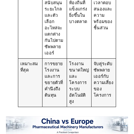
ระยะไกล
แข็งแกร่ง
สนองและ
และตัว
ยิ่งขึ้นใน
ความ
เลือก
บางตลาด
พร้อมของ
อะไหล่จะ
ชิ้นส่วน
แตกต่าง
กันไปตาม
ซัพพลาย
เออร์
เหมาะสม
การขยาย
โรงงาน
จับคู่ระดับ
ที่สุด
โรงงาน
ขนาดใหญ่
ซัพพลาย
และการ
และ
เออร์กับ
ขยายตัวที่
โครงการ
ความเสี่ยง
คำนึงถึง
ระบบ
ของ
ต้นทุน
อัตโนมัติ
โครงการ
สูง