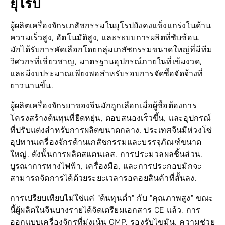
ผู้ผลิตเครื่องจักรเภสัชกรรมในยุโรปยังคงแข็งแกร่งในด้าน
ความเร็วสูง, อัตโนมัติสูง, และระบบการผลิตที่ซับซ้อน.
มักได้รับการคัดเลือกโดยกลุ่มเภสัชกรรมขนาดใหญ่ที่มีทีม
วิศวกรที่เชี่ยวชาญ, มาตรฐานอุปกรณ์ภายในที่เข้มงวด,
และมีงบประมาณเพียงพอสำหรับรอบการจัดซื้อจัดจ้างที่
ยาวนานขึ้น.
ผู้ผลิตเครื่องจักรยาของจีนมักถูกเลือกเมื่อผู้ซื้อต้องการ
โครงสร้างต้นทุนที่ยืดหยุ่น, ตอบสนองเร็วขึ้น, และอุปกรณ์
ที่ปรับแต่งสำหรับการผลิตขนาดกลาง. ประเทศจีนมีห่วงโซ่
อุปทานเครื่องจักรด้านเภสัชกรรมและบรรจุภัณฑ์ขนาด
ใหญ่, ดังนั้นการผลิตสแตนเลส, การประมวลผลชิ้นส่วน,
บูรณาการทางไฟฟ้า, เครื่องมือ, และการประกอบมักจะ
สามารถจัดการได้ด้วยระยะเวลารอคอยสินค้าที่สั้นลง.
การเปรียบเทียบไม่ใช่แค่ "ต้นทุนต่ำ" กับ "คุณภาพสูง" ขณะ
นี้ผู้ผลิตในจีนบางรายได้จัดเตรียมเอกสาร CE แล้ว, การ
ออกแบบเครื่องจักรที่มุ่งเน้น GMP, รองรับไขมัน, ความช่วย
เหลือวิดีโอระยะไกล, และการประสานงานบริการต่าง