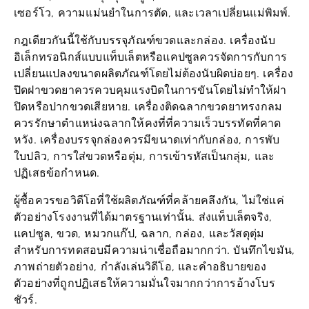
กฎเดียวกันนี้ใช้กับบรรจุภัณฑ์ขวดและกล่อง. เครื่องนับ
อิเล็กทรอนิกส์แบบแท็บเล็ตหรือแคปซูลควรจัดการกับการ
เปลี่ยนแปลงขนาดผลิตภัณฑ์โดยไม่ต้องนับผิดบ่อยๆ. เครื่อง
ปิดฝาขวดยาควรควบคุมแรงบิดในการขันโดยไม่ทำให้ฝา
ปิดหรือปากขวดเสียหาย. เครื่องติดฉลากขวดยาทรงกลม
ควรรักษาตำแหน่งฉลากให้คงที่ที่ความเร็วบรรทัดที่คาด
หวัง. เครื่องบรรจุกล่องควรมีขนาดเท่ากับกล่อง, การพับ
ใบปลิว, การใส่ขวดหรือตุ่ม, การเข้ารหัสเป็นกลุ่ม, และ
ปฏิเสธข้อกำหนด.
ผู้ซื้อควรขอวิดีโอที่ใช้ผลิตภัณฑ์ที่คล้ายคลึงกัน, ไม่ใช่แค่
ตัวอย่างโรงงานที่ได้มาตรฐานเท่านั้น. ส่งแท็บเล็ตจริง,
แคปซูล, ขวด, หมวกแก๊ป, ฉลาก, กล่อง, และวัสดุตุ่ม
สำหรับการทดสอบมีความน่าเชื่อถือมากกว่า. บันทึกไขมัน,
ภาพถ่ายตัวอย่าง, กำลังเล่นวิดีโอ, และคำอธิบายของ
ตัวอย่างที่ถูกปฏิเสธให้ความมั่นใจมากกว่าการอ้างโบร
ชัวร์.