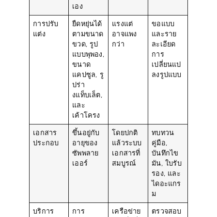
การปรับ
ยืดหยุ่นได้
แรงแต่
ขอแบบ
แต่ง
ตามขนาด
อาจแพง
และราย
ขวด, รูป
กว่า
ละเอียด
แบบพุพอง,
การ
ขนาด
เปลี่ยนแป
แคปซูล, รู
ลงรูปแบบ
ปร่า
งแท็บเล็ต,
และ
เค้าโครง
เอกสาร
ขึ้นอยู่กับ
โดยปกติ
ทบทวน
ประกอบ
อายุของ
แล้วระบบ
คู่มือ,
ซัพพลาย
เอกสารที่
บันทึกไข
เออร์
สมบูรณ์
มัน, ใบรับ
รอง, และ
ไดอะแกร
ม
บริการ
การ
เครือข่าย
ตรวจสอบ
สนับสนุน
ท้องถิ่นที่
เวลาตอบ