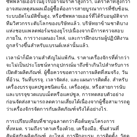
อาจสมเหตุสมผลเมื่อผู้ซื้อต้องการสายบูรณาการที่ซับซ้อน,
ระบบอัตโนมัติขั้นสูง, หรือซัพพลายเออร์ที่ได้รับอนุมัติจาก
ทีมวิศวกรระดับโลกของบริษัทแล้ว. บริษัทยาข้ามชาติบาง
แห่งชอบแพลตฟอร์มของยุโรปเนื่องจากมีการตรวจสอบ
ภายใน, การวางแผนอะไหล่, และการฝึกอบรมผู้ปฏิบัติงาน
ถูกสร้างขึ้นสำหรับแบรนด์เหล่านั้นแล้ว.
เวลานำก็มีความสำคัญไม่แพ้กัน. ราคาเครื่องจักรที่ต่ำกว่า
จะไม่เป็นประโยชน์หากอุปกรณ์มาถึงช้าเกินไปสำหรับการ
เปิดตัวผลิตภัณฑ์. ผู้ซื้อควรขอตารางการผลิตที่สมจริง, วัน
ที่อ้วน, วันที่บรรจุ, เวลาจัดส่ง, และแผนการติดตั้ง. สำหรับ
เครื่องบรรจุแคปซูลชนิดแข็ง, เครื่องตุ่ม, หรือสายการนับ
และบรรจุขวดแบบเม็ดหรือแคปซูล, การทดสอบตัวอย่าง
ก่อนจัดส่งสามารถลดความเสี่ยงได้เนื่องจากผู้ซื้อสามารถดู
ว่าเครื่องจักรจัดการกับผลิตภัณฑ์จริงได้อย่างไร.
การเปรียบเทียบที่ชาญฉลาดกว่าคือต้นทุนโครงการ
ทั้งหมด. รวมถึงราคาเครื่องด้วย, เครื่องมือ, ชิ้นส่วนที่
สัมผัสกับผลิตภัณฑ์, อะไหล่, การฝึกอบรม, การติดตั้ง, วัสดุ