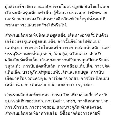
ผู้ผลิตเครื่องจักรด้านเภสัชกรรมไม่ควรถูกตัดสินโดยโมเดล
เรือธงเพียงรุ่นเดียวเท่านั้น. ผู้ซื้อควรตรวจสอบว่าซัพพลาย
เออร์สามารถรองรับเส้นทางผลิตภัณฑ์สำเร็จรูปทั้งหมดที่
พวกเขาวางแผนจะสร้างได้หรือไม่.
สำหรับผลิตภัณฑ์ชนิดแคปซูลแข็ง, เส้นทางอาจเริ่มต้นด้วย
เครื่องบรรจุแคปซูลแบบแข็ง, จากนั้นจึงย้ายไปขัดแบบ
แคปซูล, การตรวจจับโลหะหรือการตรวจสอบน้ำหนัก, และ
บรรจุในขวดยาขั้นสุดท้าย, ก้อนตุ่ม, หรือกล่อง. สำหรับ
ผลิตภัณฑ์แท็บเล็ต, เส้นทางอาจรวมถึงแกรนูลเปียกหรือแก
รนูลแห้ง, การบีบอัดแท็บเล็ต, การเคลือบแท็บเล็ต, การขจัด
แท็บเล็ต, บรรจุภัณฑ์พุพองแท็บเล็ตและแคปซูล, การนับ
เม็ดยาหรือขวดแคปซูล, การปิดฝาขวดยา, การปิดผนึกแบบ
เหนี่ยวนำ, การติดฉลากขวด, และการบรรจุกล่อง.
สำหรับผลิตภัณฑ์ยาเหลว, การเปรียบเทียบอาจเกี่ยวข้องกับ
อุปกรณ์เติมของเหลว, การปิดฝาขวดยา, การติดฉลากขวด,
การเข้ารหัส, การตรวจสอบ, และบรรจุภัณฑ์กล่องรอง.
สำหรับผลิตภัณฑ์อาหารเสริม, ผู้ซื้ออาจต้องการสายที่
ยืดหยุ่นที่รองรับแท็บเล็ต, แคปซูล, กัมมี่, หรือแบบผงใน