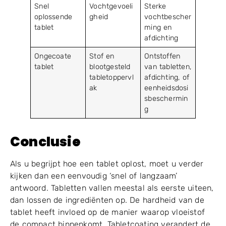
Snel
Vochtgevoeli
Sterke
oplossende
gheid
vochtbescher
tablet
ming en
afdichting
Ongecoate
Stof en
Ontstoffen
tablet
blootgesteld
van tabletten,
tabletoppervl
afdichting, of
ak
eenheidsdosi
sbeschermin
g
Conclusie
Als u begrijpt hoe een tablet oplost, moet u verder
kijken dan een eenvoudig ‘snel of langzaam’
antwoord. Tabletten vallen meestal als eerste uiteen,
dan lossen de ingrediënten op. De hardheid van de
tablet heeft invloed op de manier waarop vloeistof
de compact binnenkomt. Tabletcoating verandert de