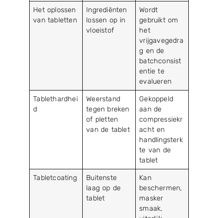
Het oplossen
Ingrediënten
Wordt
van tabletten
lossen op in
gebruikt om
vloeistof
het
vrijgavegedra
g en de
batchconsist
entie te
evalueren
Tablethardhei
Weerstand
Gekoppeld
d
tegen breken
aan de
of pletten
compressiekr
van de tablet
acht en
handlingsterk
te van de
tablet
Tabletcoating
Buitenste
Kan
laag op de
beschermen,
tablet
masker
smaak,