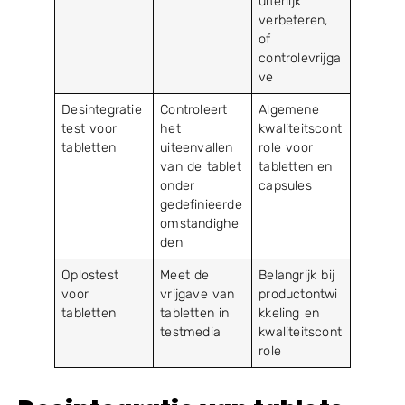
uiterlijk
verbeteren,
of
controlevrijga
ve
Desintegratie
Controleert
Algemene
test voor
het
kwaliteitscont
tabletten
uiteenvallen
role voor
van de tablet
tabletten en
onder
capsules
gedefinieerde
omstandighe
den
Oplostest
Meet de
Belangrijk bij
voor
vrijgave van
productontwi
tabletten
tabletten in
kkeling en
testmedia
kwaliteitscont
role