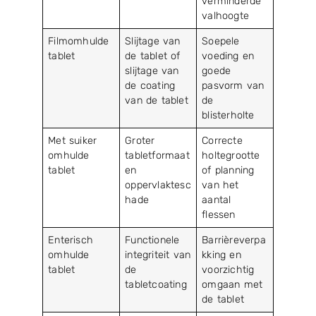
verminderde
valhoogte
Filmomhulde
Slijtage van
Soepele
tablet
de tablet of
voeding en
slijtage van
goede
de coating
pasvorm van
van de tablet
de
blisterholte
Met suiker
Groter
Correcte
omhulde
tabletformaat
holtegrootte
tablet
en
of planning
oppervlaktesc
van het
hade
aantal
flessen
Enterisch
Functionele
Barrièreverpa
omhulde
integriteit van
kking en
tablet
de
voorzichtig
tabletcoating
omgaan met
de tablet