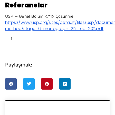
Referanslar
USP — Genel Bölüm <711> Çözünme
https://www.usp.org/sites/default/files/usp/docum
method/stage_6_monograph_25_feb_2011.pdf
Paylaşmak: