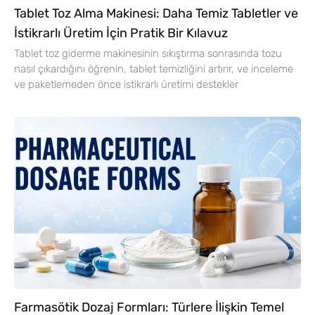
Tablet Toz Alma Makinesi: Daha Temiz Tabletler ve
İstikrarlı Üretim İçin Pratik Bir Kılavuz
Tablet toz giderme makinesinin sıkıştırma sonrasında tozu
nasıl çıkardığını öğrenin, tablet temizliğini artırır, ve inceleme
ve paketlemeden önce istikrarlı üretimi destekler
Farmasötik Dozaj Formları: Türlere İlişkin Temel