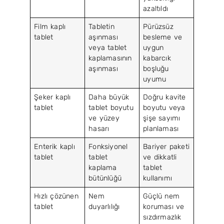
azaltıldı
Film kaplı
Tabletin
Pürüzsüz
tablet
aşınması
besleme ve
veya tablet
uygun
kaplamasının
kabarcık
aşınması
boşluğu
uyumu
Şeker kaplı
Daha büyük
Doğru kavite
tablet
tablet boyutu
boyutu veya
ve yüzey
şişe sayımı
hasarı
planlaması
Enterik kaplı
Fonksiyonel
Bariyer paketi
tablet
tablet
ve dikkatli
kaplama
tablet
bütünlüğü
kullanımı
Hızlı çözünen
Nem
Güçlü nem
tablet
duyarlılığı
koruması ve
sızdırmazlık