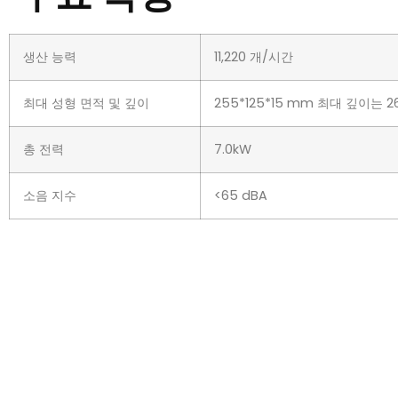
생산 능력
11,220 개/시간
최대 성형 면적 및 깊이
255*125*15 mm 최대 깊이는 
총 전력
7.0kW
소음 지수
<65 dBA