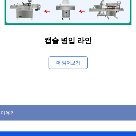
캡슐 병입 라인
더 읽어보기
 이유?