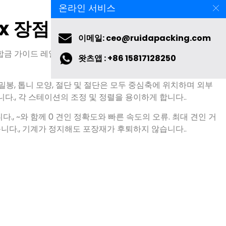
ax 장점
온라인 서비스
합금 가이드 레일, 빠른 연결 슬롯 설치, 완전한 금형 세트를 설치
이메일: ceo@ruidapacking.com
왓츠앱 : +86 15817128250
 밀봉, 톱니 모양, 절단 및 절단은 모두 중심축에 위치하며 외부
다., 각 스테이션의 조정 및 정렬을 용이하게 합니다..
., ~와 함께 0 견인 정확도와 빠른 속도의 오류. 최대 견인 거
습니다., 기계가 정지해도 포장재가 후퇴하지 않습니다..