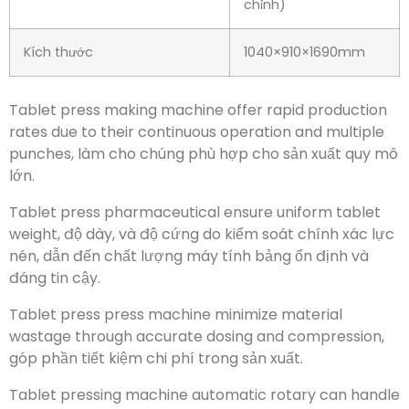
chỉnh)
Kích thước
1040×910×1690mm
Máy ép viên có tốc độ sản xuất nhanh do hoạt động
liên tục và nhiều cú đấm
, làm cho chúng phù hợp cho
sản xuất quy mô lớn.
Máy ép viên dược phẩm đảm bảo trọng lượng viên
thuốc đồng đều
, độ dày, và độ cứng do kiểm soát
chính xác lực nén, dẫn đến chất lượng máy tính bảng
ổn định và đáng tin cậy.
Máy ép viên nén giảm thiểu lãng phí nguyên liệu thông
qua việc định lượng và nén chính xác
, góp phần tiết
kiệm chi phí trong sản xuất.
Máy ép viên dạng quay tự động có thể ép được nhiều
kích cỡ viên khác nhau
, hình dạng, và công thức, cho