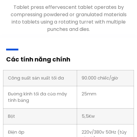
Máy ép viên sủi hoạt động bằng cách nén các vật
liệu dạng bột hoặc dạng hạt thành dạng viên bằng
cách sử dụng một tháp xoay có nhiều chày và
khuôn
.
Các tính năng chính
Công suất sản xuất tối đa
90.000 chiếc/giờ
Đường kính tối đa của máy
25mm
tính bảng
Bột
5,5Kw
Điện áp
220v/380v 50Hz (tùy