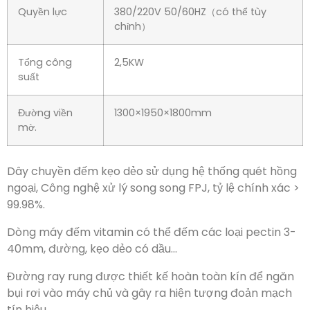
Quyền lực
380/220V 50/60HZ（có thể tùy
chỉnh）
Tổng công
2,5KW
suất
Đường viền
1300×1950×1800mm
mờ.
Dây chuyền đếm kẹo dẻo sử dụng hệ thống quét hồng
ngoại, Công nghệ xử lý song song FPJ, tỷ lệ chính xác >
99.98%.
Dòng máy đếm vitamin có thể đếm các loại pectin 3-
40mm, đường, kẹo dẻo có dầu…
Đường ray rung được thiết kế hoàn toàn kín để ngăn
bụi rơi vào máy chủ và gây ra hiện tượng đoản mạch
tín hiệu.