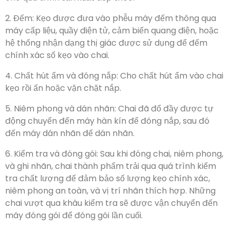
2. Đếm: Kẹo được đưa vào phễu máy đếm thông qua
máy cấp liệu, quầy điện tử, cảm biến quang điện, hoặc
hệ thống nhận dạng thị giác được sử dụng để đếm
chính xác số kẹo vào chai.
4. Chất hút ẩm và đóng nắp: Cho chất hút ẩm vào chai
kẹo rồi ấn hoặc vặn chặt nắp.
5. Niêm phong và dán nhãn: Chai đã đổ đầy được tự
động chuyển đến máy hàn kín để đóng nắp, sau đó
đến máy dán nhãn để dán nhãn.
6. Kiểm tra và đóng gói: Sau khi đóng chai, niêm phong,
và ghi nhãn, chai thành phẩm trải qua quá trình kiểm
tra chất lượng để đảm bảo số lượng kẹo chính xác,
niêm phong an toàn, và vị trí nhãn thích hợp. Những
chai vượt qua khâu kiểm tra sẽ được vận chuyển đến
máy đóng gói để đóng gói lần cuối.