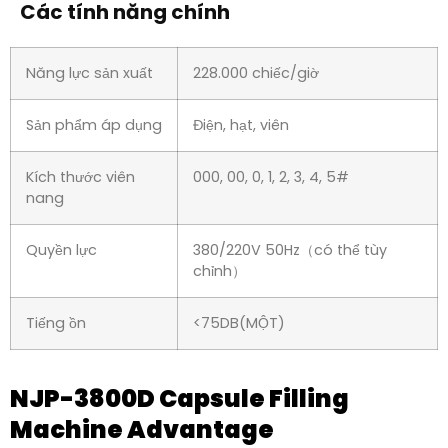
Năng lực sản xuất
228.000 chiếc/giờ
Sản phẩm áp dụng
Điện, hạt, viên
Kích thước viên
000, 00, 0, 1, 2, 3, 4, 5#
nang
Quyền lực
380/220V 50Hz（có thể tùy
chỉnh）
Tiếng ồn
<75DB(MỘT)
Ưu điểm của máy làm đầy viên
nang NJP-3800D