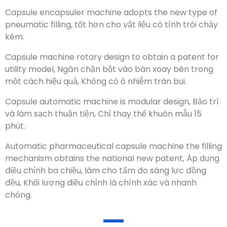
Máy đóng gói viên nang áp dụng kiểu chiết rót bằng
khí nén mới
, tốt hơn cho vật liệu có tính trôi chảy kém.
Thiết kế quay máy viên nang để có được bằng sáng
chế cho mô hình tiện ích
, Ngăn chặn bột vào bàn xoay
bên trong một cách hiệu quả, Không có ô nhiễm tràn
bụi.
Máy tự động dạng viên nang được thiết kế kiểu mô-
đun
, Bảo trì và làm sạch thuận tiện, Chỉ thay thế khuôn
mẫu 15 phút.
Máy làm viên nang dược phẩm tự động, cơ chế làm
đầy đạt được bằng sáng chế quốc gia mới
, Áp dụng
điều chỉnh ba chiều, làm cho tấm đo sáng lực đồng
đều, Khối lượng điều chỉnh là chính xác và nhanh
chóng.
Các bộ phận chính