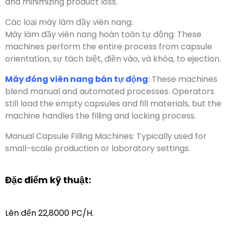
Các loại máy làm đầy viên nang:
Máy làm đầy viên nang hoàn toàn tự động:
Những
máy này thực hiện toàn bộ quá trình từ định hướng
viên nang
, sự tách biệt, điền vào, và khóa,
phóng ra
.
Máy đóng viên nang bán tự động
:
Những máy này
kết hợp các quy trình thủ công và tự động
.
Người vận
hành vẫn nạp các viên nang rỗng và làm đầy nguyên
liệu
,
nhưng máy xử lý quá trình nạp và khóa
.
Máy làm đầy viên nang bằng tay
:
Thường được sử
dụng cho các cơ sở sản xuất hoặc phòng thí nghiệm
quy mô nhỏ
.
Đặc điểm kỹ thuật:
Lên đến 22,8000 PC/H.