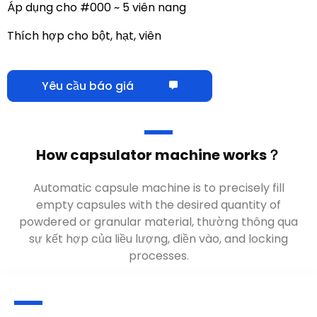
Áp dụng cho #000 ~ 5 viên nang
Thích hợp cho bột, hạt, viên
Yêu cầu báo giá
Máy đóng gói hoạt động như thế nào？
Máy tạo viên nang tự động là để đổ đầy chính xác
các viên nang rỗng với số lượng vật liệu dạng bột
hoặc dạng hạt mong muốn
, thường thông qua sự
kết hợp của liều lượng, điền vào,
và quá trình khóa
.
Các tính năng chính