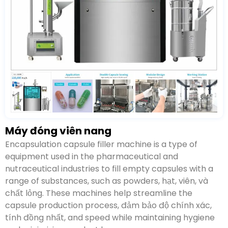
Máy đóng viên nang
Máy đóng viên nang đóng gói là một loại thiết bị được
sử dụng trong ngành dược phẩm và dinh dưỡng để lấp
đầy các viên nang rỗng bằng nhiều loại chất
,
chẳng
hạn như bột
, hạt, viên, và chất lỏng.
Những máy này
giúp hợp lý hóa quy trình sản xuất viên nang
, đảm bảo
độ chính xác, tính đồng nhất,
và tốc độ trong khi vẫn
duy trì vệ sinh và giảm thiểu thất thoát sản phẩm
.