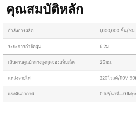
กำลังการผลิต
1,000,000 ชิ้น/ชม.
ระยะการกำจัดฝุ่น
6.2ม.
เส้นผ่านศูนย์กลางสูงสุดของแท็บเล็ต
25มม.
แหล่งจ่ายไฟ
220โวลต์∕110V 5
แรงดันอากาศ
0.1ม³/นาที―0.1Mp