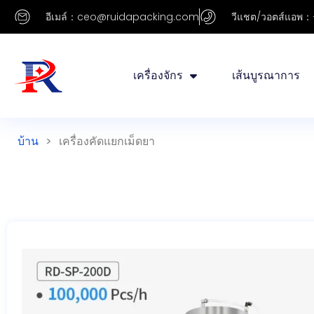
อีเมล์：ceo@ruidapacking.com
วีแชต/วอตส์แอพ：
เครื่องจักร
เส้นบูรณาการ
บ้าน
>
เครื่องคัดแยกเม็ดยา