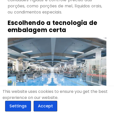
porções, como porções de mel, líquidos orais,
ou condimentos especiais.
Escolhendo a tecnologia de
embalagem certa
This website uses cookies to ensure you get the best
A partir desses exemplos, surge um padrão
exprerience on our website.
claro.
A embalagem blister é mais adequada para: