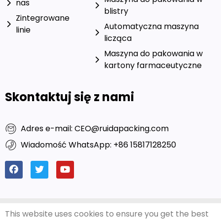
nas
blistry
Zintegrowane
Automatyczna maszyna
linie
licząca
Maszyna do pakowania w
kartony farmaceutyczne
Skontaktuj się z nami
Adres e-mail: CEO@ruidapacking.com
Wiadomość WhatsApp: +86 15817128250
© 2024 Ruida Packing
Przyjazne linki:
Bogate
This website uses cookies to ensure you get the best
Machinery Co., Ltd. Wszelkie
pakowanie
|
Producenci