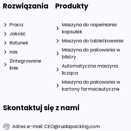
Rozwiązania
Produkty
Praca
Maszyna do napełniania
kapsułek
Jakość
Maszyna do tabletkowania
Ratunek
Maszyna do pakowania w
nas
blistry
Zintegrowane
Automatyczna maszyna
linie
licząca
Maszyna do pakowania w
kartony farmaceutyczne
Skontaktuj się z nami
Adres e-mail: CEO@ruidapacking.com