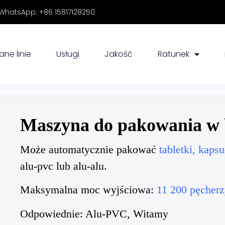
hatsApp: +86 15817128250
ne linie
Usługi
Jakość
Ratunek
Maszyna do pakowania w b
Może automatycznie pakować
tabletki, kaps
alu-pvc lub alu-alu.
Maksymalna moc wyjściowa:
11 200 pęcherz
Odpowiednie: Alu-PVC, Witamy