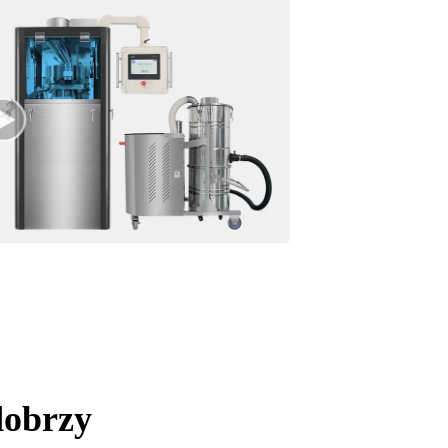
dobrzy
.