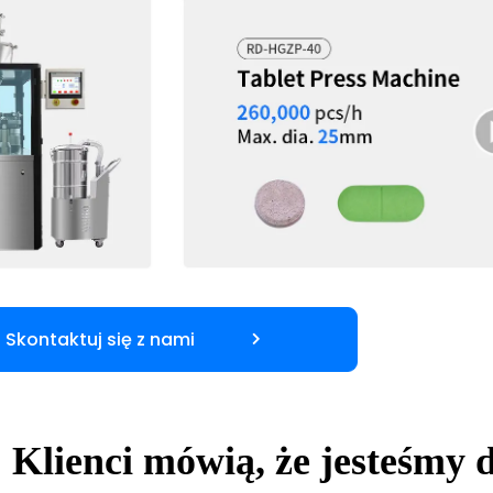
Skontaktuj się z nami
+
Klienci mówią, że jesteśmy 
Zdobył uznanie znanych firm w Europie i Ameryce