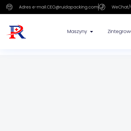
Adres e-mail:CEO@ruidapacking.com
WeChat/W
Maszyny
Zintegrowa