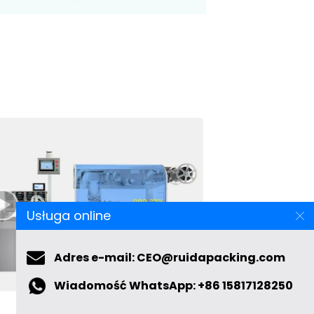
Usługa online
Adres e-mail: CEO@ruidapacking.com
Wiadomość WhatsApp: +86 15817128250
 w blistry