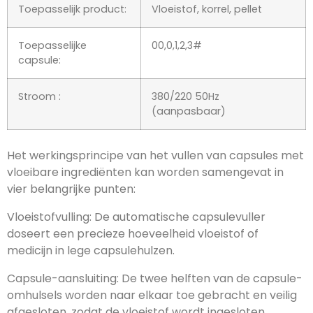
Toepasselijk product:
Vloeistof, korrel, pellet
Toepasselijke
00,0,1,2,3#
capsule:
Stroom :
380/220 50Hz
(aanpasbaar)
Het werkingsprincipe van het vullen van capsules met
vloeibare ingrediënten kan worden samengevat in
vier belangrijke punten:
Vloeistofvulling: De automatische capsulevuller
doseert een precieze hoeveelheid vloeistof of
medicijn in lege capsulehulzen.
Capsule-aansluiting: De twee helften van de capsule-
omhulsels worden naar elkaar toe gebracht en veilig
afgesloten, zodat de vloeistof wordt ingesloten.