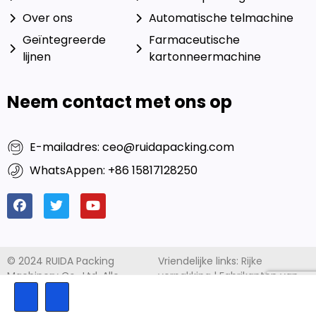
Over ons
Automatische telmachine
Geïntegreerde
Farmaceutische
lijnen
kartonneermachine
Neem contact met ons op
E-mailadres: ceo@ruidapacking.com
WhatsAppen: +86 15817128250
This website uses cookies to ensure you get the best
© 2024 RUIDA Packing
Vriendelijke links:
Rijke
Machinery Co., Ltd. Alle
verpakking
|
Fabrikanten van
exprerience on our website.
rechten voorbehouden. |
capsule-vulmachines
Privacybeleid