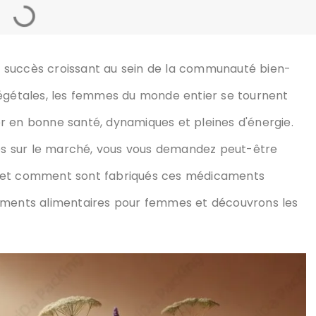
aires ?
s : l'essentiel à savoir
e à comprimés
 de capsules
 succès croissant au sein de la communauté bien-
végétales, les femmes du monde entier se tournent
er en bonne santé,
. Mais face à la multitude de
us demandez peut-être pourquoi ces compléments sont
 médicaments miracles.
.