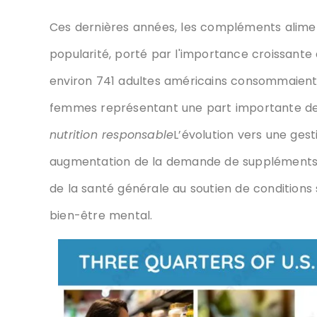
Ces dernières années, les compléments alime
popularité,
. Dans 2023, environ 741 adultes 
compléments alimentaires, les femmes représ
une étude.
Conseil pour une nutrition respons
a entraîné une augmentation de la demande d
préoccupations, du maintien de la santé géné
santé osseuse, l’immunité et le bien-être ment