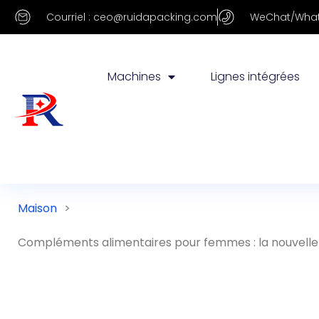
Courriel : ceo@ruidapacking.com
WeChat/What
Machines
Lignes intégrées
Maison
>
Compléments alimentaires pour femmes : la nouvelle 