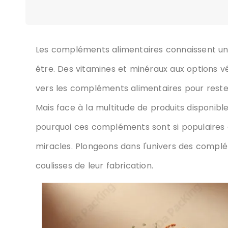
1. Pourquoi les suppléments deviennent-ils si popul
2. Types de compléments populaires pour les femme
Entièrement automatique à grande vitesse Press
NJP1500D Automatique Machine de remplissage
Les compléments alimentaires connaissent un
être. Des vitamines et minéraux aux options 
vers les compléments alimentaires pour rest
produits disponibles sur le marché, vous vo
si populaires et comment sont fabriqués ces