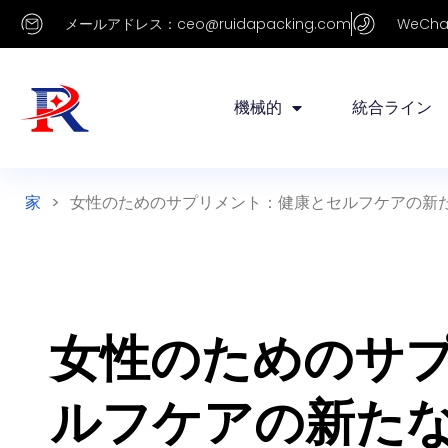
メールアドレス：ceo@ruidapacking.com
WeChat
機械的
統合ライン
家
>
女性のためのサプリメント：健康とセルフケアの新
女性のためのサ
ルフケアの新た