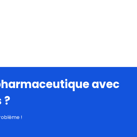
pharmaceutique avec
s
?
roblème !