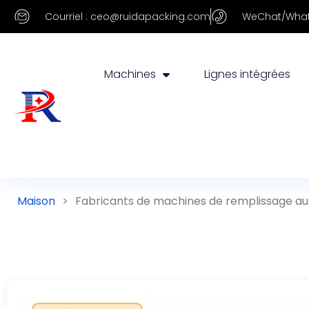
Courriel : ceo@ruidapacking.com
WeChat/What
Machines
Lignes intégrées
Maison
>
Fabricants de machines de remplissage a