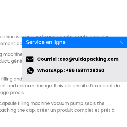
machine working sorts and orients empty capsules
,
Service en ligne
ctement positionnés pour le remplissage.
ng machine accurately fills the sorted capsules with the
Courriel : ceo@ruidapacking.com
oduct
, généralement sous forme de poudre ou de
WhatsApp : +86 15817128250
 filling and sealing machine may tamper the filled
tent and uniform dosage
. Il nivelle ensuite l'excédent de
age précis.
capsule filling machine vacuum pump seals the
taching the cap
, créer un produit complet et prêt à